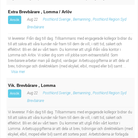
Extra Brevbärare , Lomma / Arlöv
Aug 22
PostNord Sverige , Bemanning , PostNord Region Syd
Ansök
Brevbärare
Vi levererar. Från dag till dag. Tillsammans med engagerade kollegor bidrar du
till att säkra att våra kunder når fram till dem de vill, i rätt tid, säkert och
effektivt. Bli en del av vårt team Du kommer att utgå ifrån våra kontor i
Lomma och Arlöv. Vi söker dig som vill jobba som extraanställd. Som
brevbärare arbetar man på dagtid, vardagar. Arbetsuppgifterna är att dela ut
brev, tidningar och direktreklam (med elcykel, elbil, moped eller bil) samt ...
Visa mer
Vik. Brevbärare , Lomma
Aug 22
PostNord Sverige , Bemanning , PostNord Region Syd
Ansök
Brevbärare
Vi levererar. Från dag till dag. Tillsammans med engagerade kollegor bidrar du
till att säkra att våra kunder når fram till dem de vill, i rätt tid, säkert och
effektivt. Bli en del av vårt team Du kommer att utgå ifrån vårt kontor i
Lomma. Arbetsuppgifterna är att dela ut brev, tidningar och direktreklam (med
elcykel, elbil, moped eller bil) samt att sortera post. Arbetstiderna är förlagda