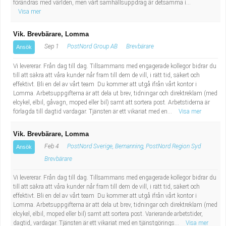
förändras med världen, men vårt samhällsuppdrag är detsamma i...
Fastighetsskötare
Socialt arbete
Visa mer
Informatör/Kommunikatör
Säkerhetsarbete
Vik. Brevbärare, Lomma
Sep 1
PostNord Group AB
Brevbärare
Ansök
Brevbärare
Tekniskt arbete
Vi levererar. Från dag till dag. Tillsammans med engagerade kollegor bidrar du
till att säkra att våra kunder når fram till dem de vill, i rätt tid, säkert och
Sjuksköterska, grundutbildad
Transport
effektivt. Bli en del av vårt team Du kommer att utgå ifrån vårt kontor i
Lomma. Arbetsuppgifterna är att dela ut brev, tidningar och direktreklam (med
elcykel, elbil, gåvagn, moped eller bil) samt att sortera post. Arbetstiderna är
Kock, storhushåll
förlagda till dagtid vardagar. Tjänsten är ett vikariat med en...
Visa mer
Undersköterska, vård- o specialavd. o mottagning
Vik. Brevbärare, Lomma
Feb 4
PostNord Sverige, Bemanning, PostNord Region Syd
Ansök
Bibliotekarie
Brevbärare
Administrativ assistent
Vi levererar. Från dag till dag. Tillsammans med engagerade kollegor bidrar du
till att säkra att våra kunder når fram till dem de vill, i rätt tid, säkert och
effektivt. Bli en del av vårt team Du kommer att utgå ifrån vårt kontor i
Lärare i gymnasiet
Lomma. Arbetsuppgifterna är att dela ut brev, tidningar och direktreklam (med
elcykel, elbil, moped eller bil) samt att sortera post. Varierande arbetstider,
dagtid, vardagar. Tjänsten är ett vikariat med en tjänstgörings...
Visa mer