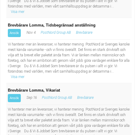
i Sverige. Du & Vi & Jobbet Som brevbärare är du pulsen i allt vi gör. Vi
Industriell tillverkning
Behandlingsassistent/Socialpedagog
förändras med världen, men vårt samhällsuppdrag är detsamma i...
Visa mer
Installation, drift, underhåll
Tandsköterska
Brevbärare Lomma, Tidsbegränsad anställning
Nov 4
PostNord Group AB
Brevbärare
Ansök
Kropps- och skönhetsvård
Budbilsförare
Vi hanterar mer än leveranser, vi hanterar mening. PostNord är Sveriges kanske
Kultur, media, design
Tidningsbud/Tidningsdistributör
mest kända varumärke - och vi finns överallt. Det finns en stark drivkraft och
vilja att ta brevet eller paketet ända fram. Vi är länken mellan människor och
företag, och har en ambition att genom vårt jobb göra vardagen enklare för alla
Militärt arbete
Lärare i fritidshem/Fritidspedagog
i Sverige. Du & Vi & Jobbet Som brevbärare är du pulsen i allt vi gör. Vi
förändras med världen, men vårt samhällsuppdrag är detsamma i...
Visa mer
Naturbruk
Taxiförare/Taxichaufför
Brevbärare Lomma, Vikariat
Naturvetenskapligt arbete
Läkarsekreterare/Vårdadmin/Medicinsk
Sep 16
PostNord Group AB
Brevbärare
Ansök
sekreterare
Pedagogiskt arbete
Vi hanterar mer än leveranser, vi hanterar mening. PostNord är Sveriges kanske
mest kända varumärke - och vi finns överallt. Det finns en stark drivkraft och
vilja att ta brevet eller paketet ända fram. Vi är länken mellan människor och
Lastbilsförare m.fl.
Sanering och renhållning
företag, och har en ambition att genom vårt jobb göra vardagen enklare för alla
i Sverige. Du & Vi & Jobbet Som brevbärare är du pulsen i allt vi gör. Vi