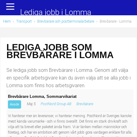
Yrkesområden
Populära jobb
Lediga jobb i Lomma
Hem
›
Transport
›
Brevbärare och postterminalarbetare
›
Brevbärare
- Lomma
Administration, ekonomi, juridik
Undersköterska, hemtjänst och äldreboende
Bygg och anläggning
Städare/Lokalvårdare
LEDIGA JOBB SOM
BREVBÄRARE I LOMMA
Chefer och verksamhetsledare
Barnskötare
Data/IT
Lärare i förskola/Förskollärare
Se lediga jobb som Brevbärare i Lomma. Genom att välja
en specifik arbetsgivare kan du även välja att se alla jobb i
Försäljning, inköp, marknadsföring
Lagerarbetare
Lomma som finns hos arbetsgivaren.
Brevbärare Lomma, Sommarvikariat
Hantverksyrken
Bussförare/Busschaufför
Maj 5
PostNord Group AB
Brevbärare
Ansök
Hotell, restaurang, storhushåll
Elevassistent
Vi hanterar mer än leveranser, vi hanterar mening. PostNord är Sveriges kanske
mest kända varumärke - och vi finns överallt. Det finns en stark drivkraft och
vilja att ta brevet eller paketet ända fram. Vi är länken mellan människor och
Hälso- och sjukvård
Personlig assistent
företag, och har en ambition att genom vårt jobb göra vardagen enklare för alla