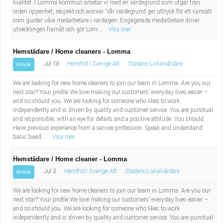
kvalitet. I Lomma kommun arbetar vi med en värdegrund som utgår från
orden öppenhet, respekt och ansvar. Vår värdegrund ger uttryck för ett synsätt
som guidar våra medarbetare i vardagen. Engagerade medarbetare driver
utvecklingen framåt och gör Lom...
Visa mer
Hemstädare / Home cleaners - Lomma
Jul 18
Hemfrid i Sverige AB
Städare/Lokalvårdare
Ansök
We are looking for new home cleaners to join our team in Lomma. Are you our
next star? Your profile We love making our customers’ everyday lives easier –
and so should you. We are looking for someone who likes to work
independently and is driven by quality and customer service. You are punctual
and responsible, with an eye for details and a positive attitude. You should:
Have previous experience from a service profession. Speak and understand
basic Swed...
Visa mer
Hemstädare / Home cleaner - Lomma
Jul 3
Hemfrid i Sverige AB
Städare/Lokalvårdare
Ansök
We are looking for new home cleaners to join our team in Lomma. Are you our
next star? Your profile We love making our customers’ everyday lives easier –
and so should you. We are looking for someone who likes to work
independently and is driven by quality and customer service. You are punctual