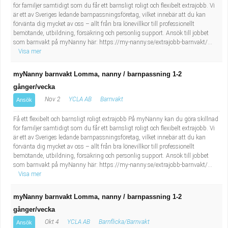
för familjer samtidigt som du får ett barnsligt roligt och flexibelt extrajobb. Vi
är ett av Sveriges ledande barnpassningsföretag, vilket innebär att du kan
förvänta dig mycket av oss – allt från bra lönevillkor till professionellt
bemötande, utbildning, försäkring och personlig support. Ansök till jobbet
som barnvakt på myNanny här: https://my-nanny.se/extrajobb-barnvakt/...
Visa mer
myNanny barnvakt Lomma, nanny / barnpassning 1-2
gånger/vecka
Nov 2
YCLA AB
Barnvakt
Ansök
Få ett flexibelt och barnsligt roligt extrajobb På myNanny kan du göra skillnad
för familjer samtidigt som du får ett barnsligt roligt och flexibelt extrajobb. Vi
är ett av Sveriges ledande barnpassningsföretag, vilket innebär att du kan
förvänta dig mycket av oss – allt från bra lönevillkor till professionellt
bemötande, utbildning, försäkring och personlig support. Ansök till jobbet
som barnvakt på myNanny här: https://my-nanny.se/extrajobb-barnvakt/...
Visa mer
myNanny barnvakt Lomma, nanny / barnpassning 1-2
gånger/vecka
Okt 4
YCLA AB
Barnflicka/Barnvakt
Ansök