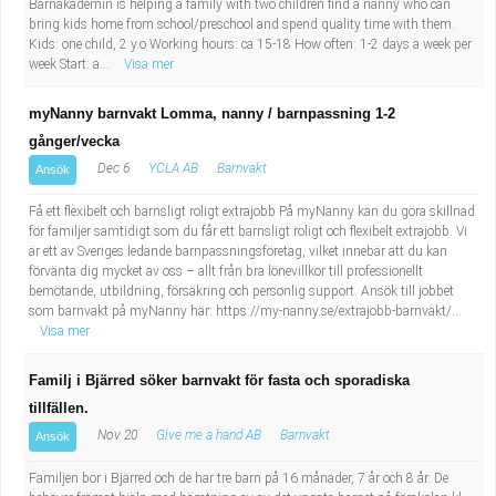
Barnakademin is helping a family with two children find a nanny who can
bring kids home from school/preschool and spend quality time with them.
Kids: one child, 2 y.o Working hours: ca 15-18 How often: 1-2 days a week per
week Start: a...
Visa mer
myNanny barnvakt Lomma, nanny / barnpassning 1-2
gånger/vecka
Dec 6
YCLA AB
Barnvakt
Ansök
Få ett flexibelt och barnsligt roligt extrajobb På myNanny kan du göra skillnad
för familjer samtidigt som du får ett barnsligt roligt och flexibelt extrajobb. Vi
är ett av Sveriges ledande barnpassningsföretag, vilket innebär att du kan
förvänta dig mycket av oss – allt från bra lönevillkor till professionellt
bemötande, utbildning, försäkring och personlig support. Ansök till jobbet
som barnvakt på myNanny här: https://my-nanny.se/extrajobb-barnvakt/...
Visa mer
Familj i Bjärred söker barnvakt för fasta och sporadiska
tillfällen.
Nov 20
Give me a hand AB
Barnvakt
Ansök
Familjen bor i Bjärred och de har tre barn på 16 månader, 7 år och 8 år. De