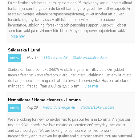
Få ett flexibelt och barnsligt roligt extrajobb På myNanny kan du göra skillnad
för familjer samtidigt som du får ett barnsligt roligt och flexibelt extrajobb. Vi
är ett av Sveriges ledande barnpassningsföretag, vilket innebär att du kan
förvänta dig mycket av oss – allt från bra lönevillkor till professionellt
bemötande, utbildning, försäkring och personlig support. Ansök till jobbet
som barnvakt på myNanny här: https://my-nanny.se/extrajobb-barnvakt/...
Visa mer
Städerska i Lund
Nov 17
T&S service AB
Städare/Lokalvårdare
Ansök
Städerska i Lund Deltid- 50-60% Anställningsform: Tillsvidare Om jobbet:
Ingen erfarenhet krävs eftersom vi erbjuder intern utbildning. Det är viktigt att
du har god social förmåga och att du trivs i ett serviceyrke. Hos oss arbetar du
måndag till fredag..(från 8.00) ca 3,5-:- 5 tim.
Visa mer
Hemstädare / Home cleaners - Lomma
Aug 29
Hemfrid i Sverige AB
Städare/Lokalvårdare
Ansök
We are looking for new home cleaners to join our team in Lomma. Are you our
next star? Your profile We love making our customers’ everyday lives easier –
and so should you. We are looking for someone who likes to work
independently and is driven by quality and customer service. You are punctual