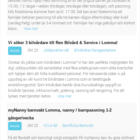
behöver främst hjälp med hämtning av av det yngsta barnet på förskolan kl.
15.00, 1-2 dagar i veckan (tisdagar, onsdagar eller torsdagar), och passning
tills föräldrarna kommer hem ca kl. 17.00. Det kan även förekomma att
familjen behöver passning till alla tre barnen någon eftermiddag- eller kväll
(vardag/helg) under ca 3-4 timmars tid. Familjen har inga pälsdjur och körkort
krävs...
Visa mer
Vi söker 3 bilvårdare till Ren Bilvård & Service i Lomma!
Okt 23
Jobbpunkten AB
Bilvårdare/Garagearbetare
Ansök
Önskar du jobba som bilvårdare i Lomma? Vi har den perfekta möjligheten för
dig! Jobbpunkten AB samarbetar med flera arbetsgivare inom olika branscher
och hjälper dem att hitta kvalificerad personal. För närvarande söker vi på
uppdrag av vår kund tre bilvårdare i Lomma som är berättigade
anställningsstöd. Som bilvårdare består dina huvudsakliga uppgift av
bilvårds tjänster, inklusive tvätt, polering, vaxning och rengöring. För att
lyckas med tjänsten behöv...
Visa mer
myNanny barnvakt Lomma, nanny / barnpassning 1-2
gånger/vecka
Okt 25
YCLA AB
Barnflicka/Barnvakt
Ansök
Få ett flexibelt och barnsligt roligt extrajobb På myNanny kan du göra skillnad