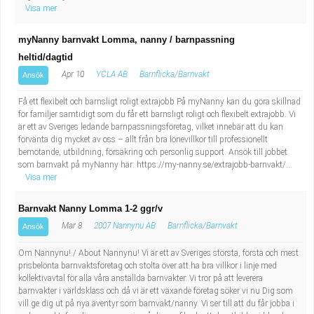
Fastighetsskötare
Socialt arbete
Visa mer
myNanny barnvakt Lomma, nanny / barnpassning
Informatör/Kommunikatör
Säkerhetsarbete
heltid/dagtid
Brevbärare
Apr 10
YCLA AB
Barnflicka/Barnvakt
Tekniskt arbete
Ansök
Få ett flexibelt och barnsligt roligt extrajobb På myNanny kan du göra skillnad
Sjuksköterska, grundutbildad
Transport
för familjer samtidigt som du får ett barnsligt roligt och flexibelt extrajobb. Vi
är ett av Sveriges ledande barnpassningsföretag, vilket innebär att du kan
förvänta dig mycket av oss – allt från bra lönevillkor till professionellt
Kock, storhushåll
bemötande, utbildning, försäkring och personlig support. Ansök till jobbet
som barnvakt på myNanny här: https://my-nanny.se/extrajobb-barnvakt/...
Undersköterska, vård- o specialavd. o mottagning
Visa mer
Barnvakt Nanny Lomma 1-2 ggr/v
Bibliotekarie
Mar 8
2007 Nannynu AB
Barnflicka/Barnvakt
Ansök
Administrativ assistent
Om Nannynu! / About Nannynu! Vi är ett av Sveriges största, första och mest
prisbelönta barnvaktsföretag och stolta över att ha bra villkor i linje med
kollektivavtal för alla våra anställda barnvakter. Vi tror på att leverera
Lärare i gymnasiet
barnvakter i världsklass och då vi är ett växande företag söker vi nu Dig som
vill ge dig ut på nya äventyr som barnvakt/nanny. Vi ser till att du får jobba i