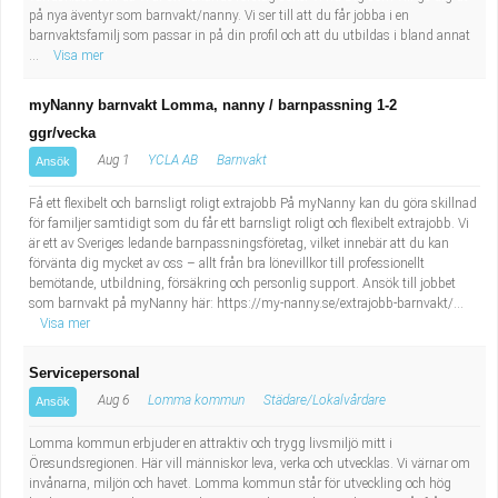
på nya äventyr som barnvakt/nanny. Vi ser till att du får jobba i en
barnvaktsfamilj som passar in på din profil och att du utbildas i bland annat
...
Visa mer
myNanny barnvakt Lomma, nanny / barnpassning 1-2
ggr/vecka
Aug 1
YCLA AB
Barnvakt
Ansök
Få ett flexibelt och barnsligt roligt extrajobb På myNanny kan du göra skillnad
för familjer samtidigt som du får ett barnsligt roligt och flexibelt extrajobb. Vi
är ett av Sveriges ledande barnpassningsföretag, vilket innebär att du kan
förvänta dig mycket av oss – allt från bra lönevillkor till professionellt
bemötande, utbildning, försäkring och personlig support. Ansök till jobbet
som barnvakt på myNanny här: https://my-nanny.se/extrajobb-barnvakt/...
Visa mer
Servicepersonal
Aug 6
Lomma kommun
Städare/Lokalvårdare
Ansök
Lomma kommun erbjuder en attraktiv och trygg livsmiljö mitt i
Öresundsregionen. Här vill människor leva, verka och utvecklas. Vi värnar om
invånarna, miljön och havet. Lomma kommun står för utveckling och hög