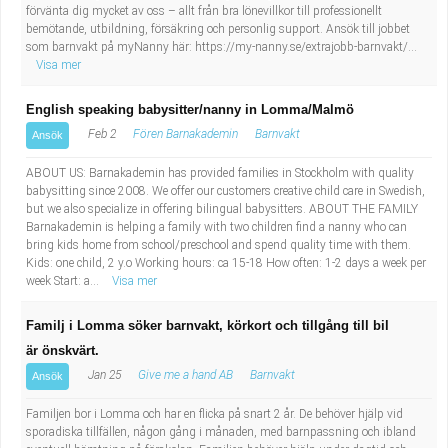
förvänta dig mycket av oss – allt från bra lönevillkor till professionellt
bemötande, utbildning, försäkring och personlig support. Ansök till jobbet
som barnvakt på myNanny här: https://my-nanny.se/extrajobb-barnvakt/...
Visa mer
English speaking babysitter/nanny in Lomma/Malmö
Feb 2
Fören Barnakademin
Barnvakt
Ansök
ABOUT US: Barnakademin has provided families in Stockholm with quality
babysitting since 2008. We offer our customers creative child care in Swedish,
but we also specialize in offering bilingual babysitters. ABOUT THE FAMILY
Barnakademin is helping a family with two children find a nanny who can
bring kids home from school/preschool and spend quality time with them.
Kids: one child, 2 y.o Working hours: ca 15-18 How often: 1-2 days a week per
week Start: a...
Visa mer
Familj i Lomma söker barnvakt, körkort och tillgång till bil
är önskvärt.
Jan 25
Give me a hand AB
Barnvakt
Ansök
Familjen bor i Lomma och har en flicka på snart 2 år. De behöver hjälp vid
sporadiska tillfällen, någon gång i månaden, med barnpassning och ibland