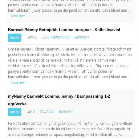
på nya äventyr som barnvakt/nanny. Vi ser till att du får jobba i en
barnvaktsfamilj som passar in på din profil och att du utbildas i bland ann...
Visa mer
Barnvakt/Nanny Extrajobb Lomma morgnar - Kollektivavtal
Jun 10
2007 Nannynu AB
Barnvakt
Ansök
Om Nannynu! / About Nannynu! Vi är ett av Sveriges största, första och mest
prisbelönta barnvaktsföretag och stolta över att ha kollektivavtal och bra villkor
våra alla våra anställda barnvakter. Vi tror på att leverera barnvakter i
världsklass och då vi är ett växande företag söker vi nu Dig som vill ge dig ut
på nya äventyr som barnvakt/nanny. Vi ser till att du får jobba i en
barnvaktsfamilj som passar in på din profil och att du utbildas i bland ann...
Visa mer
myNanny barnvakt Lomma, nanny / barnpassning 1-2
ggr/vecka
Jul 3
YCLA AB
Barnvakt
Ansök
Få ett flexibelt och barnsligt roligt extrajobb På myNanny kan du göra skillnad
för familjer samtidigt som du får ett barnsligt roligt och flexibelt extrajobb. Vi
är ett av Sveriges ledande barnpassningsföretag, vilket innebär att du kan