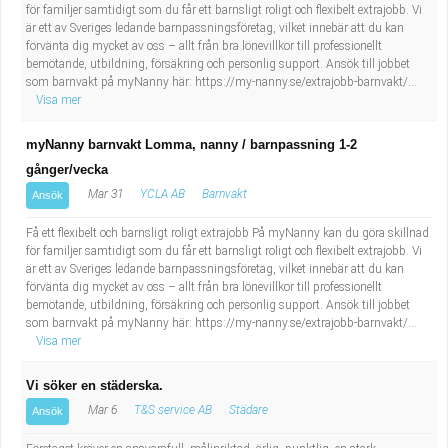
för familjer samtidigt som du får ett barnsligt roligt och flexibelt extrajobb. Vi
är ett av Sveriges ledande barnpassningsföretag, vilket innebär att du kan
förvänta dig mycket av oss – allt från bra lönevillkor till professionellt
bemötande, utbildning, försäkring och personlig support. Ansök till jobbet
som barnvakt på myNanny här: https://my-nanny.se/extrajobb-barnvakt/...
Visa mer
myNanny barnvakt Lomma, nanny / barnpassning 1-2
gånger/vecka
Mar 31
YCLA AB
Barnvakt
Ansök
Få ett flexibelt och barnsligt roligt extrajobb På myNanny kan du göra skillnad
för familjer samtidigt som du får ett barnsligt roligt och flexibelt extrajobb. Vi
är ett av Sveriges ledande barnpassningsföretag, vilket innebär att du kan
förvänta dig mycket av oss – allt från bra lönevillkor till professionellt
bemötande, utbildning, försäkring och personlig support. Ansök till jobbet
som barnvakt på myNanny här: https://my-nanny.se/extrajobb-barnvakt/...
Visa mer
Vi söker en städerska.
Mar 6
T&S service AB
Städare
Ansök