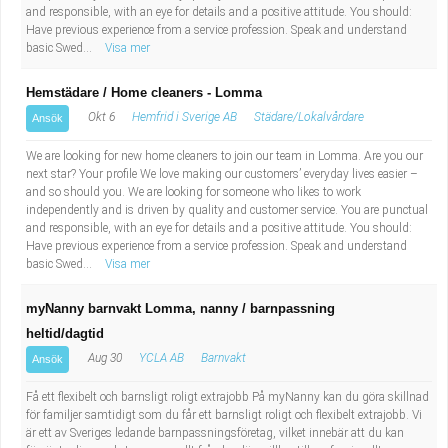
and responsible, with an eye for details and a positive attitude. You should:
Have previous experience from a service profession. Speak and understand
basic Swed...
Visa mer
Hemstädare / Home cleaners - Lomma
Okt 6
Hemfrid i Sverige AB
Städare/Lokalvårdare
Ansök
We are looking for new home cleaners to join our team in Lomma. Are you our
next star? Your profile We love making our customers’ everyday lives easier –
and so should you. We are looking for someone who likes to work
independently and is driven by quality and customer service. You are punctual
and responsible, with an eye for details and a positive attitude. You should:
Have previous experience from a service profession. Speak and understand
basic Swed...
Visa mer
myNanny barnvakt Lomma, nanny / barnpassning
heltid/dagtid
Aug 30
YCLA AB
Barnvakt
Ansök
Få ett flexibelt och barnsligt roligt extrajobb På myNanny kan du göra skillnad
för familjer samtidigt som du får ett barnsligt roligt och flexibelt extrajobb. Vi
är ett av Sveriges ledande barnpassningsföretag, vilket innebär att du kan