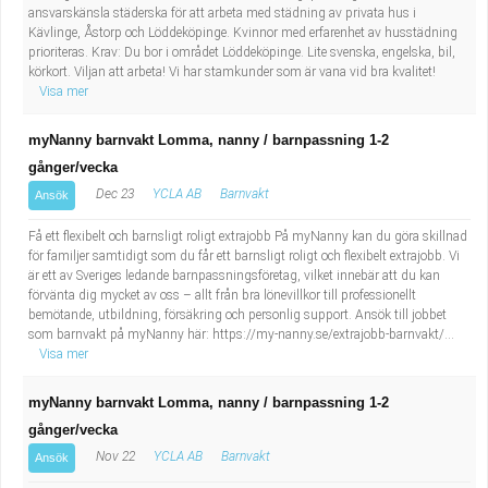
ansvarskänsla städerska för att arbeta med städning av privata hus i
Kävlinge, Åstorp och Löddeköpinge. Kvinnor med erfarenhet av husstädning
prioriteras. Krav: Du bor i området Löddeköpinge. Lite svenska, engelska, bil,
körkort. Viljan att arbeta! Vi har stamkunder som är vana vid bra kvalitet!
Visa mer
myNanny barnvakt Lomma, nanny / barnpassning 1-2
gånger/vecka
Dec 23
YCLA AB
Barnvakt
Ansök
Få ett flexibelt och barnsligt roligt extrajobb På myNanny kan du göra skillnad
för familjer samtidigt som du får ett barnsligt roligt och flexibelt extrajobb. Vi
är ett av Sveriges ledande barnpassningsföretag, vilket innebär att du kan
förvänta dig mycket av oss – allt från bra lönevillkor till professionellt
bemötande, utbildning, försäkring och personlig support. Ansök till jobbet
som barnvakt på myNanny här: https://my-nanny.se/extrajobb-barnvakt/...
Visa mer
myNanny barnvakt Lomma, nanny / barnpassning 1-2
gånger/vecka
Nov 22
YCLA AB
Barnvakt
Ansök