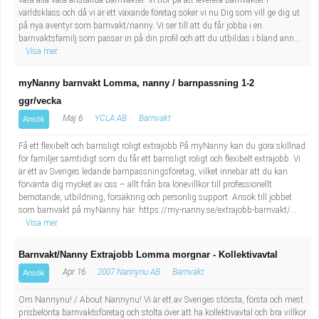
våra alla våra anställda barnvakter. Vi tror på att leverera barnvakter i
världsklass och då vi är ett växande företag söker vi nu Dig som vill ge dig ut
på nya äventyr som barnvakt/nanny. Vi ser till att du får jobba i en
barnvaktsfamilj som passar in på din profil och att du utbildas i bland ann...
Visa mer
myNanny barnvakt Lomma, nanny / barnpassning 1-2
ggr/vecka
Maj 6
YCLA AB
Barnvakt
Ansök
Få ett flexibelt och barnsligt roligt extrajobb På myNanny kan du göra skillnad
för familjer samtidigt som du får ett barnsligt roligt och flexibelt extrajobb. Vi
är ett av Sveriges ledande barnpassningsföretag, vilket innebär att du kan
förvänta dig mycket av oss – allt från bra lönevillkor till professionellt
bemötande, utbildning, försäkring och personlig support. Ansök till jobbet
som barnvakt på myNanny här: https://my-nanny.se/extrajobb-barnvakt/...
Visa mer
Barnvakt/Nanny Extrajobb Lomma morgnar - Kollektivavtal
Apr 16
2007 Nannynu AB
Barnvakt
Ansök
Om Nannynu! / About Nannynu! Vi är ett av Sveriges största, första och mest
prisbelönta barnvaktsföretag och stolta över att ha kollektivavtal och bra villkor