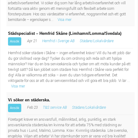
arbetslivserfarenhet. Vi söker dig som har lång arbetslivserfarenhet och vill
Industriell tillverkning
Behandlingsassistent/Socialpedagog
fortsätta vara aktiv genom ett meningsfullt och flexibelt arbete som
fönsterputsare. Hos oss värdesätter vi erfarenhet, noggrannhet och ett gott
bemötande – egenskaper s...
Visa mer
Installation, drift, underhåll
Tandsköterska
Städspecialist – Hemfrid Skåne (Limhamn/Lomma/Svedala)
Kropps- och skönhetsvård
Budbilsförare
Apr 21
Hemfrid i Sverige AB
Städare/Lokalvårdare
Ansök
Kultur, media, design
Tidningsbud/Tidningsdistributör
Hemfrid söker städare i Skåne – ingen erfarenhet krävs! Vill du ha ett jobb där
du gör skillnad varje dag? Tycker du om ordning och reda och att hjälpa
människor? Har du en bra servicekänsla och tycker om att möta kunder på ett
Militärt arbete
Lärare i fritidshem/Fritidspedagog
trevligt sätt? Då kan jobbet som städare hos Hemfrid i Skåne vara perfekt för
dig! Alla är välkomna att söka – även du utan tidigare erfarenhet. Det
Naturbruk
Taxiförare/Taxichaufför
viktigaste för oss är att du är serviceinriktad och vill göra ett bra jobb. Vi lär ...
Visa mer
Naturvetenskapligt arbete
Läkarsekreterare/Vårdadmin/Medicinsk
Vi söker en städerska.
Feb 23
T&S service AB
Städare/Lokalvårdare
Ansök
sekreterare
Pedagogiskt arbete
Företaget kräver en ansvarsfull, målinriktad, ärlig, punktlig, en stark
ansvarskänsla städerska/en kvinna för att arbeta 75% med städning av
Lastbilsförare m.fl.
Sanering och renhållning
privata hus i Lund, Malmö, Lomma. Krav: Kvinnlig städerska. Lite svenska,
engelska. Viljan att arbeta! Vi har stamkunder som är vana vid bra kvalitet!