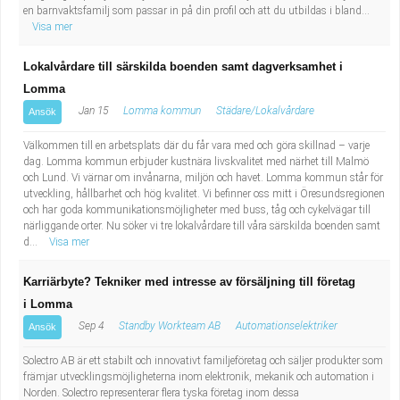
en barnvaktsfamilj som passar in på din profil och att du utbildas i bland...
Visa mer
Lokalvårdare till särskilda boenden samt dagverksamhet i
Lomma
Jan 15
Lomma kommun
Städare/Lokalvårdare
Ansök
Välkommen till en arbetsplats där du får vara med och göra skillnad – varje
dag. Lomma kommun erbjuder kustnära livskvalitet med närhet till Malmö
och Lund. Vi värnar om invånarna, miljön och havet. Lomma kommun står för
utveckling, hållbarhet och hög kvalitet. Vi befinner oss mitt i Öresundsregionen
och har goda kommunikationsmöjligheter med buss, tåg och cykelvägar till
närliggande orter. Nu söker vi tre lokalvårdare till våra särskilda boenden samt
d...
Visa mer
Karriärbyte? Tekniker med intresse av försäljning till företag
i Lomma
Sep 4
Standby Workteam AB
Automationselektriker
Ansök
Solectro AB är ett stabilt och innovativt familjeföretag och säljer produkter som
främjar utvecklingsmöjligheterna inom elektronik, mekanik och automation i
Norden. Solectro representerar flera tyska företag inom dessa