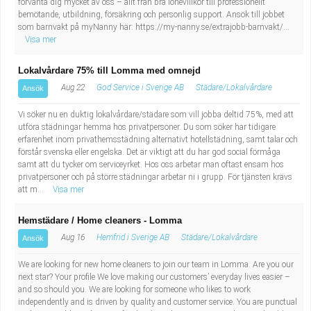
förvänta dig mycket av oss – allt från bra lönevillkor till professionellt
bemötande, utbildning, försäkring och personlig support. Ansök till jobbet
som barnvakt på myNanny här: https://my-nanny.se/extrajobb-barnvakt/...
Visa mer
Lokalvårdare 75% till Lomma med omnejd
Aug 22
God Service i Sverige AB
Städare/Lokalvårdare
Ansök
Vi söker nu en duktig lokalvårdare/städare som vill jobba deltid 75%, med att
utföra städningar hemma hos privatpersoner. Du som söker har tidigare
erfarenhet inom privathemsstädning alternativt hotellstädning, samt talar och
förstår svenska eller engelska. Det är viktigt att du har god social förmåga
samt att du tycker om serviceyrket. Hos oss arbetar man oftast ensam hos
privatpersoner och på större städningar arbetar ni i grupp. För tjänsten krävs
att m...
Visa mer
Hemstädare / Home cleaners - Lomma
Aug 16
Hemfrid i Sverige AB
Städare/Lokalvårdare
Ansök
We are looking for new home cleaners to join our team in Lomma. Are you our
next star? Your profile We love making our customers’ everyday lives easier –
and so should you. We are looking for someone who likes to work
independently and is driven by quality and customer service. You are punctual