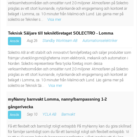
verksamhetsområden och omsätter runt 20 miljoner. Atmosfären på Solectro
präglas av ett stort kunnande, nytänkande och engagemang och kontoret är
beläget i Lomma, ca. 10 minuter från Malmö och Lund. Läs gärna mer på
solectro.se Tekniker s...
Visa mer
Teknisk Säljare till teknikföretaget SOLECTRO - Lomma
Aug 26
Standby Workteam AB
Automationselektriker
Ansök
Solectro AB är ett stabilt och innovativt familjeföretag och säljer produkter som
främjar utvecklingsmöjligheterna inom elektronik, mekanik och automation i
Norden. Solectro representerar flera tyska företag inom dessa
verksamhetsområden och omsätter runt 20 miljoner. Atmosfären på Solectro
präglas av ett stort kunnande, nytänkande och engagemang och kontoret är
beläget i Lomma, ca. 10 minuter från Malmö och Lund. Läs gärna mer på
solectro.se Teknisk Sä...
Visa mer
myNanny barnvakt Lomma, nanny/barnpassning 1-2
gånger/vecka
Sep 10
YCLA AB
Barnvakt
Ansök
Få ett flexibelt och barnsligt roligt extrajobb På myNanny kan du göra skillnad
för familjer samtidigt som du får ett barnsligt roligt och flexibelt extrajobb. Vi