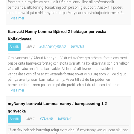
förvänta dig mycket av oss – allt från bra lönevillkor till professionellt
bemötande, utbildning, försäkring och personlig support. Ansök till jobbet
som barnvakt på myNanny här: https://my-nanny.se/extrajobb-barnvakt/...
Visa mer
Barnvakt Nanny Lomma Bjärred 2 heldagar per vecka -
Kollektivavtal
Jun 3
2007 Nannynu AB
Barnvakt
Ansök
Om Nannynu! / About Nannynu! Vi är ett av Sveriges största, första och mest
prisbelönta barnvaktsföretag och stolta över att ha kollektivavtal och bra villkor
våra alla våra anställda barnvakter. Vi tror på att leverera barnvakter i
världsklass och då vi är ett växande företag söker vi nu Dig som vill ge dig ut
på nya äventyr som barnvakt/nanny. Vi ser till att du får jobba i en
barnvaktsfamilj som passar in på din profil och att du utbildas i bland ann...
Visa mer
myNanny barnvakt Lomma, nanny / barnpassning 1-2
ggr/vecka
Jun 4
YCLA AB
Barnvakt
Ansök
Få ett flexibelt och barnsligt roligt extrajobb På myNanny kan du göra skillnad