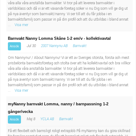
våra alla våra anställda barnvakter. Vi tror på att leverera barnvakter i
världsklass och då vi är ett växande företag söker vi nu Dig som vill ge dig ut
på nya äventyr som barnvakt/nanny. Vi ser till att du får jobba i en
barnvaktsfamilj som passar in på din profil och att du utbildas i bland annat
...
Visa mer
Barnvakt Nanny Lomma Skåne 1-2 em/v - kollektivavtal
Jul 30
2007 Nannynu AB
Barnvakt
Ansök
Om Nannynu! / About Nannynu! Vi är ett av Sveriges största, första och mest
prisbelönta barnvaktsföretag och stolta över att ha kollektivavtal och bra villkor
våra alla våra anställda barnvakter. Vi tror på att leverera barnvakter i
världsklass och då vi är ett växande företag söker vi nu Dig som vill ge dig ut
på nya äventyr som barnvakt/nanny. Vi ser till att du får jobba i en
barnvaktsfamilj som passar in på din profil och att du utbildas i bland annat
...
Visa mer
myNanny barnvakt Lomma, nanny / barnpassning 1-2
gånger/vecka
Maj 8
YCLA AB
Barnvakt
Ansök
Få ett flexibelt och barnsligt roligt extrajobb På myNanny kan du göra skillnad