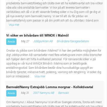
prisbelönta barnvaktsföretag och stolta över att ha kollektivavtal och bra villkor
våra alla våra anställda barnvakter. Vi tror på att leverera barnvakter i
världsklass och då vi är ett växande företag söker vi nu Dig som vill ge dig ut
på nya äventyr som barnvakt/nanny. Vi ser till att du får jobba i en
barnvaktsfamilj som passar in på din profil och att du utbildas i bland ann...
Visa mer
Vi söker en bilvårdare till WINOX i Malmö!
Maj 27
Jobbpunkten AB
Bilvårdare/Garagearbetare
Ansök
Önskar du jobba som bilvårdare i Malmö? Vi har den perfekta möjligheten för
dig! Jobbpunkten AB samarbetar med flera arbetsgivare inom olika branscher
och hjälper dem att hitta kvalificerad personal. För närvarande söker vi på
uppdrag av vår kund WINOX Bilvård i Malmö som är berättigade
anställningsstöd. Som bilvårdare består dina huvudsakliga uppgift av
bilvårds tjänster, inklusive tvätt, polering, vaxning och rengöring. Vi söker dig
som är intresserad...
Visa mer
Barnvakt/Nanny Extrajobb Lomma morgnar - Kollektivavtal
Maj 31
2007 Nannynu AB
Barnvakt
Ansök
Om Nannynu! / About Nannynu! Vi är ett av Sveriges största, första och mest
prisbelönta barnvaktsföretag och stolta över att ha kollektivavtal och bra villkor