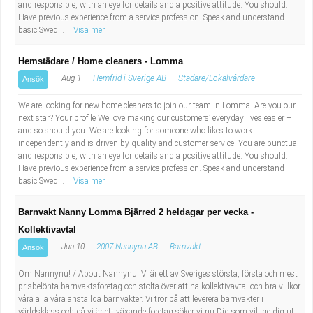
and responsible, with an eye for details and a positive attitude. You should:
Have previous experience from a service profession. Speak and understand
basic Swed...
Visa mer
Hemstädare / Home cleaners - Lomma
Aug 1
Hemfrid i Sverige AB
Städare/Lokalvårdare
Ansök
We are looking for new home cleaners to join our team in Lomma. Are you our
next star? Your profile We love making our customers’ everyday lives easier –
and so should you. We are looking for someone who likes to work
independently and is driven by quality and customer service. You are punctual
and responsible, with an eye for details and a positive attitude. You should:
Have previous experience from a service profession. Speak and understand
basic Swed...
Visa mer
Barnvakt Nanny Lomma Bjärred 2 heldagar per vecka -
Kollektivavtal
Jun 10
2007 Nannynu AB
Barnvakt
Ansök
Om Nannynu! / About Nannynu! Vi är ett av Sveriges största, första och mest
prisbelönta barnvaktsföretag och stolta över att ha kollektivavtal och bra villkor
våra alla våra anställda barnvakter. Vi tror på att leverera barnvakter i
världsklass och då vi är ett växande företag söker vi nu Dig som vill ge dig ut