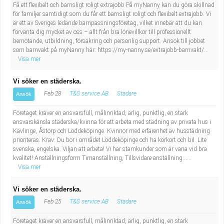
Få ett flexibelt och barnsligt roligt extrajobb På myNanny kan du göra skillnad
för familjer samtidigt som du får ett barnsligt roligt och flexibelt extrajobb. Vi
är ett av Sveriges ledande barnpassningsföretag, vilket innebär att du kan
förvänta dig mycket av oss – allt från bra lönevillkor till professionellt
bemötande, utbildning, försäkring och personlig support. Ansök till jobbet
som barnvakt på myNanny här: https://my-nanny.se/extrajobb-barnvakt/...
Visa mer
Vi söker en städerska.
Feb 28
T&S service AB
Städare
Ansök
Företaget kräver en ansvarsfull, målinriktad, ärlig, punktlig, en stark
ansvarskänsla städerska/kvinna för att arbeta med städning av privata hus i
Kävlinge, Åstorp och Löddeköpinge. Kvinnor med erfarenhet av husstädning
prioriteras. Krav: Du bor i området Löddeköpinge och ha körkort och bil. Lite
svenska, engelska. Viljan att arbeta! Vi har stamkunder som är vana vid bra
kvalitet! Anställningsform Timanställning, Tillsvidare anställning......
Visa mer
Vi söker en städerska.
Feb 25
T&S service AB
Städare
Ansök
Företaget kräver en ansvarsfull, målinriktad, ärlig, punktlig, en stark