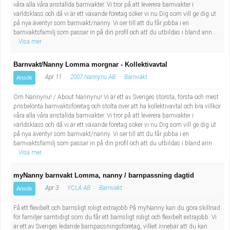
våra alla våra anställda barnvakter. Vi tror på att leverera barnvakter i
världsklass och då vi är ett växande företag söker vi nu Dig som vill ge dig ut
på nya äventyr som barnvakt/nanny. Vi ser till att du får jobba i en
barnvaktsfamilj som passar in på din profil och att du utbildas i bland ann...
Visa mer
Barnvakt/Nanny Lomma morgnar - Kollektivavtal
Apr 11
2007 Nannynu AB
Barnvakt
Ansök
Om Nannynu! / About Nannynu! Vi är ett av Sveriges största, första och mest
prisbelönta barnvaktsföretag och stolta över att ha kollektivavtal och bra villkor
våra alla våra anställda barnvakter. Vi tror på att leverera barnvakter i
världsklass och då vi är ett växande företag söker vi nu Dig som vill ge dig ut
på nya äventyr som barnvakt/nanny. Vi ser till att du får jobba i en
barnvaktsfamilj som passar in på din profil och att du utbildas i bland ann...
Visa mer
myNanny barnvakt Lomma, nanny / barnpassning dagtid
Apr 3
YCLA AB
Barnvakt
Ansök
Få ett flexibelt och barnsligt roligt extrajobb På myNanny kan du göra skillnad
för familjer samtidigt som du får ett barnsligt roligt och flexibelt extrajobb. Vi
är ett av Sveriges ledande barnpassningsföretag, vilket innebär att du kan