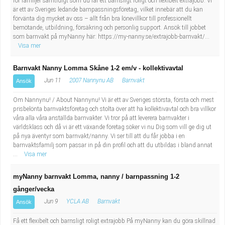
för familjer samtidigt som du får ett barnsligt roligt och flexibelt extrajobb. Vi
är ett av Sveriges ledande barnpassningsföretag, vilket innebär att du kan
förvänta dig mycket av oss – allt från bra lönevillkor till professionellt
bemötande, utbildning, försäkring och personlig support. Ansök till jobbet
som barnvakt på myNanny här: https://my-nanny.se/extrajobb-barnvakt/...
Visa mer
Barnvakt Nanny Lomma Skåne 1-2 em/v - kollektivavtal
Jun 11
2007 Nannynu AB
Barnvakt
Ansök
Om Nannynu! / About Nannynu! Vi är ett av Sveriges största, första och mest
prisbelönta barnvaktsföretag och stolta över att ha kollektivavtal och bra villkor
våra alla våra anställda barnvakter. Vi tror på att leverera barnvakter i
världsklass och då vi är ett växande företag söker vi nu Dig som vill ge dig ut
på nya äventyr som barnvakt/nanny. Vi ser till att du får jobba i en
barnvaktsfamilj som passar in på din profil och att du utbildas i bland annat
...
Visa mer
myNanny barnvakt Lomma, nanny / barnpassning 1-2
gånger/vecka
Jun 9
YCLA AB
Barnvakt
Ansök
Få ett flexibelt och barnsligt roligt extrajobb På myNanny kan du göra skillnad