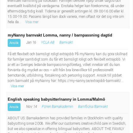
eventuell hämtning på förskolan. Familjen behöver hjälp under dagtid och
eventuellt kvällstid på vardagarna. Enstaka helger kan förekomma, då under
eftermiddag/tidig kväll. Tiderna är generellt antingen kl. 09.00-16.00 eller kl.
15.00-19.00. Passens längd kan dock variera, men oftast rör det sig inte om
hela da...
Visa mer
myNanny barnvakt Lomma, nanny / barnpassning dagtid
Jan 16
YCLA AB
Barnvakt
Ansök
Få ett flexibelt och barnsligt roligt extrajobb På myNanny kan du göra skillnad
för familjer samtidigt som du får ett barnsligt roligt och flexibelt extrajobb. Vi
är ett av Sveriges ledande barnpassningsföretag, vilket innebär att du kan
förvänta dig mycket av oss – allt från bra lönevillkor till professionellt
bemötande, utbildning, försäkring och personlig support. Ansök till jobbet
som barnvakt på myNanny här: https://my-nanny.se/extrajobb-barnvakt/...
Visa mer
English speaking babysitter/nanny in Lomma/Malmö
Nov 14
Fören Barnakademin
Barnflicka/Barnvakt
Ansök
ABOUT US: Barnakademin has provided families in Stockholm with quality
babysitting since 2008. We offer our customers creative child care in Swedish,
but we also specialize in offering bilingual babysitters. ABOUT THE FAMILY