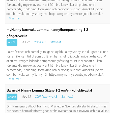
är ett av Sveriges ledande barnpassningsföretag, vilket innebär att du kan
förvänta dig mycket av oss – allt från bra lönevillkor till professionellt
bemötande, utbildning, försäkring och personlig support. Ansök till jobbet
som barnvakt på myNanny här: https://my-nanny.se/extrajobb-barnvakt/...
Visa mer
myNanny barnvakt Lomma, nanny/barnpassning 1-2
gånger/vecka
Jul 22
YCLA AB
Barnvakt
Ansök
Få ett flexibelt och barnsligt roligt extrajobb På myNanny kan du göra skillnad
för familjer samtidigt som du får ett barnsligt roligt och flexibelt extrajobb. Vi
är ett av Sveriges ledande barnpassningsföretag, vilket innebär att du kan
förvänta dig mycket av oss – allt från bra lönevillkor till professionellt
bemötande, utbildning, försäkring och personlig support. Ansök till jobbet
som barnvakt på myNanny här: https://my-nanny.se/extrajobb-barnvakt/...
Visa mer
Barnvakt Nanny Lomma Skåne 1-2 em/v - kollektivavtal
Aug 13
2007 Nannynu AB
Barnvakt
Ansök
Om Nannynu! / About Nannynu! Vi är ett av Sveriges största, första och mest
prisbelönta barnvaktsföretag och stolta över att ha kollektivavtal och bra villkor