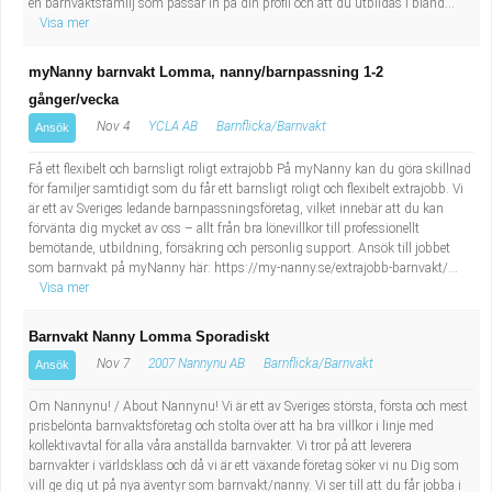
en barnvaktsfamilj som passar in på din profil och att du utbildas i bland...
Visa mer
myNanny barnvakt Lomma, nanny/barnpassning 1-2
gånger/vecka
Nov 4
YCLA AB
Barnflicka/Barnvakt
Ansök
Få ett flexibelt och barnsligt roligt extrajobb På myNanny kan du göra skillnad
för familjer samtidigt som du får ett barnsligt roligt och flexibelt extrajobb. Vi
är ett av Sveriges ledande barnpassningsföretag, vilket innebär att du kan
förvänta dig mycket av oss – allt från bra lönevillkor till professionellt
bemötande, utbildning, försäkring och personlig support. Ansök till jobbet
som barnvakt på myNanny här: https://my-nanny.se/extrajobb-barnvakt/...
Visa mer
Barnvakt Nanny Lomma Sporadiskt
Nov 7
2007 Nannynu AB
Barnflicka/Barnvakt
Ansök
Om Nannynu! / About Nannynu! Vi är ett av Sveriges största, första och mest
prisbelönta barnvaktsföretag och stolta över att ha bra villkor i linje med
kollektivavtal för alla våra anställda barnvakter. Vi tror på att leverera
barnvakter i världsklass och då vi är ett växande företag söker vi nu Dig som
vill ge dig ut på nya äventyr som barnvakt/nanny. Vi ser till att du får jobba i