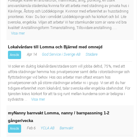
Företaget kräver en ansvarsfull, målinriktad, ärlig, punktlig, en stark
ansvarskänsla städerska/kvinna för att arbeta med städning av privata hus i
Kävlinge, Åstorp och Löddeköpinge. Kvinnor med erfarenhet av husstädning
prioriteras. Krav: Du bor i området Löddeköpinge och ha körkort och bil. Lite
svenska, engelska. Viljan att arbeta! Vi har stamkunder som är vana vid bra
kvalitet! Anställningsform Timanställning, Tillsvidare anställning......
Visa mer
Lokalvårdare till Lomma och Bjärred med omnejd
Apr 14
God Service i Sverige AB
Städare
Ansök
Vi söker en duktig lokalvårdare/städare som vill jobba deltid, 75%, med att
utföra städningar hemma hos privatpersoner samt delta i storstädningar och
flyttstädningar vid behov. Hos oss arbetar man oftast ensam hos
privatpersoner och på större städningar arbetar ni i grupp. Vi ser att du har
tidigare erfarenhet inom lokalvård, talar svenska eller engelska obehindrat. För
tjänsten krävs körkort för att ta sig runt mellan kunderna som är belägna i
sydvästra ...
Visa mer
myNanny barnvakt Lomma, nanny / barnpassning 1-2
gånger/vecka
Feb 6
YCLA AB
Barnvakt
Ansök