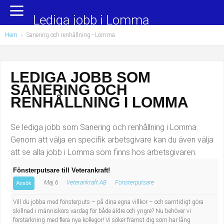
Yrkesområden
Populära jobb
Lediga jobb i Lomma
Hem
›
Sanering och renhållning
- Lomma
Administration, ekonomi, juridik
Undersköterska, hemtjänst och äldreboende
Bygg och anläggning
Städare/Lokalvårdare
LEDIGA JOBB SOM
SANERING OCH
Chefer och verksamhetsledare
Barnskötare
RENHÅLLNING I LOMMA
Data/IT
Lärare i förskola/Förskollärare
Se lediga jobb som Sanering och renhållning i Lomma.
Försäljning, inköp, marknadsföring
Lagerarbetare
Genom att välja en specifik arbetsgivare kan du även välja
att se alla jobb i Lomma som finns hos arbetsgivaren.
Hantverksyrken
Bussförare/Busschaufför
Fönsterputsare till Veterankraft!
Maj 6
Veterankraft AB
Fönsterputsare
Hotell, restaurang, storhushåll
Elevassistent
Ansök
Vill du jobba med fönsterputs – på dina egna villkor – och samtidigt göra
Hälso- och sjukvård
Personlig assistent
skillnad i människors vardag för både äldre och yngre? Nu behöver vi
förstärkning med flera nya kollegor! Vi söker främst dig som har lång