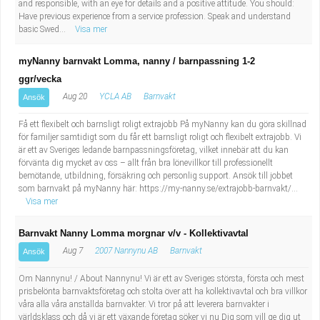
and responsible, with an eye for details and a positive attitude. You should:
Have previous experience from a service profession. Speak and understand
basic Swed...
Visa mer
myNanny barnvakt Lomma, nanny / barnpassning 1-2
ggr/vecka
Aug 20
YCLA AB
Barnvakt
Ansök
Få ett flexibelt och barnsligt roligt extrajobb På myNanny kan du göra skillnad
för familjer samtidigt som du får ett barnsligt roligt och flexibelt extrajobb. Vi
är ett av Sveriges ledande barnpassningsföretag, vilket innebär att du kan
förvänta dig mycket av oss – allt från bra lönevillkor till professionellt
bemötande, utbildning, försäkring och personlig support. Ansök till jobbet
som barnvakt på myNanny här: https://my-nanny.se/extrajobb-barnvakt/...
Visa mer
Barnvakt Nanny Lomma morgnar v/v - Kollektivavtal
Aug 7
2007 Nannynu AB
Barnvakt
Ansök
Om Nannynu! / About Nannynu! Vi är ett av Sveriges största, första och mest
prisbelönta barnvaktsföretag och stolta över att ha kollektivavtal och bra villkor
våra alla våra anställda barnvakter. Vi tror på att leverera barnvakter i
världsklass och då vi är ett växande företag söker vi nu Dig som vill ge dig ut