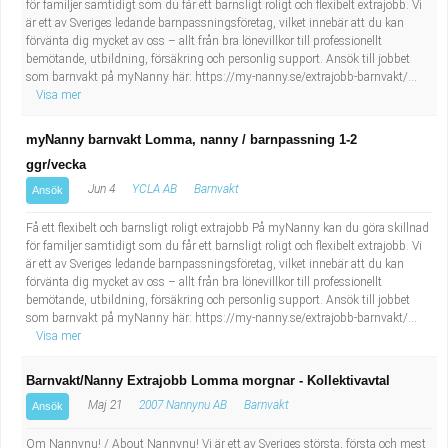
för familjer samtidigt som du får ett barnsligt roligt och flexibelt extrajobb. Vi
är ett av Sveriges ledande barnpassningsföretag, vilket innebär att du kan
förvänta dig mycket av oss – allt från bra lönevillkor till professionellt
bemötande, utbildning, försäkring och personlig support. Ansök till jobbet
som barnvakt på myNanny här: https://my-nanny.se/extrajobb-barnvakt/...
Visa mer
myNanny barnvakt Lomma, nanny / barnpassning 1-2
ggr/vecka
Jun 4
YCLA AB
Barnvakt
Ansök
Få ett flexibelt och barnsligt roligt extrajobb På myNanny kan du göra skillnad
för familjer samtidigt som du får ett barnsligt roligt och flexibelt extrajobb. Vi
är ett av Sveriges ledande barnpassningsföretag, vilket innebär att du kan
förvänta dig mycket av oss – allt från bra lönevillkor till professionellt
bemötande, utbildning, försäkring och personlig support. Ansök till jobbet
som barnvakt på myNanny här: https://my-nanny.se/extrajobb-barnvakt/...
Visa mer
Barnvakt/Nanny Extrajobb Lomma morgnar - Kollektivavtal
Maj 21
2007 Nannynu AB
Barnvakt
Ansök
Om Nannynu! / About Nannynu! Vi är ett av Sveriges största, första och mest