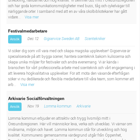
utveckling, hållbarhet och hög kvalitet. Vi befinner oss mitt i Öresundsregionen
och har goda kommunikationsmöjligheter med buss, tåg och cykelvägar till
närliggande orter. I samband med att en av våra skolbibliotekarier har gått
vidare...
Visa mer
Festivalmedarbetare
Dec 12
Gigservice Sweden AB
Scentekniker
Ansök
Vi söker dig som vill vara med och skapa magiska upplevelser! Gigservice är
specialiserade på att bygga scener, hantera scenteknik bakom kulisserna och
skapa unika miljöer för festivaler och andra evenemang. Vi är kända i
branschen för vårt professionella arbete med scenteknik och vårt engagemang i
att leverera högkvalitativa upplevelser. För att möta den växande efterfrågan
söker vi nu dedikerade och flexibla medarbetare till våra team, som kommer att
arb...
Visa mer
Arkivarie Socialförvaltningen
Nov 19
Lomma kommun
Arkivarie
Ansök
Lomma kommun erbjuder en attraktiv och trygg livsmiljö mitt i
Öresundsregionen. Här vill människor leva, verka och utvecklas. Vi värnar om
invånarna, miljön och havet. Lomma kommun står för utveckling och hög
kvalitet. Kommunens gemensamma värdegrund utgår från Öppenhet,