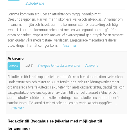
Bibliotekarie
Lomma kommun erbjuder en attraktiv och trygg livsmiljö mitt i
Öresundsregionen. Här vill människor leva, verka och utvecklas. Vi värnar om
invånarna, miljön och havet. Lomma kommun står för utveckling och hög
kvalitet. I Lomma kommun arbetar vi med en värdegrund som utgår från
orden öppenhet, respekt och ansvar. Vår värdegrund ger uttryck för ett synsätt
som guidar våra medarbetare i vardagen. Engagerade medarbetare driver
utvecklingen framåt och gör Lom...
Visa mer
Arkivarie
Jul 3
Sveriges lantbruksuniversitet
Arkivarie
Ansök
Fakulteten för landskapsarkitektur, trädgårds- och växtproduktionsvetenskap
Under styrelsen och rektor är SLU:s forsknings- och utbildningsverksamhet
organiserad i fyra fakulteter. Fakulteten för landskapsarkitektur, trädgårds- och
växtproduktionsvetenskap är en av dem, till stor del placerad i Alnarp. Det
administrativa stödet för fakultetsledningen och fakultetens institutioner är
samlat inom LTV-kansliet och vi söker nu en arkivarie. Arbetsuppgifter: ...
Visa mer
Redaktör till Byggahus.se (vikariat med möjlighet till
förlängning)