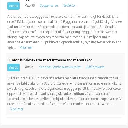
Aug 19
Byggahus.se
Redaktör
Ansök
Älskar du hus, att bygga och renovera och brinner samtidigt för det skrivna
ordet? Då kan jobbet som redaktör på Byggahus.se vara något för dig. Vi söker
just nu en vikarie till vår chefredaktör som ska vara tjänstledig 6 månader.
Efter den perioden finns möjlighet till förlängning.Byggahus.se är Sveriges
största sajt om att bygga och renovera med mer än 1,7 miljoner unika
användare per månad. Vi publicerar löpande artiklar, nyheter, tester och ibland
vide...
Visa mer
Junior bibliotekarie med intresse för människor
Apr 26
Sveriges lantbruksuniversitet
Bibliotekarie
Ansök
Vill du bidra till SLU-bibliotekets arbete med att utveckla inspirerande och väl
använda biblioteksrum? SLU-biblioteket är en organisation med en stark kultur
av delaktighet och ansvarstagande som bygger på ett klimat av förtroende och
öppenhet. Vi utvecklar vårt strategiska arbete utifrån våra användares
beteenden och behov i syfte att erbjuda relevanta tjänster som skapar värde. Vi
arbetar därför aktivt med att fördjupa vårt samarbete inom SLU. Arbetsu...
Visa mer