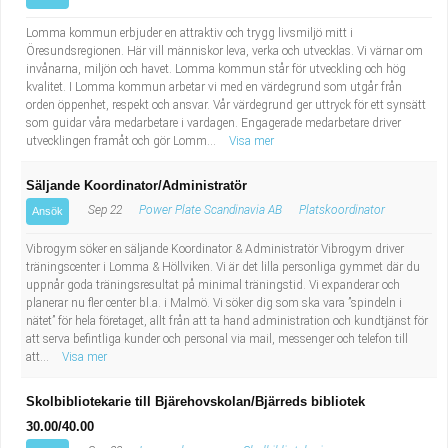
Lomma kommun erbjuder en attraktiv och trygg livsmiljö mitt i
Öresundsregionen. Här vill människor leva, verka och utvecklas. Vi värnar om
invånarna, miljön och havet. Lomma kommun står för utveckling och hög
kvalitet. I Lomma kommun arbetar vi med en värdegrund som utgår från
orden öppenhet, respekt och ansvar. Vår värdegrund ger uttryck för ett synsätt
som guidar våra medarbetare i vardagen. Engagerade medarbetare driver
utvecklingen framåt och gör Lomm...
Visa mer
Säljande Koordinator/Administratör
Sep 22
Power Plate Scandinavia AB
Platskoordinator
Ansök
Vibrogym söker en säljande Koordinator & Administratör Vibrogym driver
träningscenter i Lomma & Höllviken. Vi är det lilla personliga gymmet där du
uppnår goda träningsresultat på minimal träningstid. Vi expanderar och
planerar nu fler center bl.a. i Malmö. Vi söker dig som ska vara ”spindeln i
nätet” för hela företaget, allt från att ta hand administration och kundtjänst för
att serva befintliga kunder och personal via mail, messenger och telefon till
att...
Visa mer
Skolbibliotekarie till Bjärehovskolan/Bjärreds bibliotek
30.00/40.00