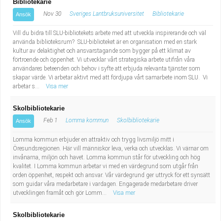
Bibliotekarie
Nov 30
Sveriges Lantbruksuniversitet
Bibliotekarie
Ansök
Vill du bidra till SLU-bibliotekets arbete med att utveckla inspirerande och väl
använda biblioteksrum? SLU-biblioteket är en organisation med en stark
kultur av delaktighet och ansvarstagande som bygger på ett klimat av
förtroende och öppenhet. Vi utvecklar vårt strategiska arbete utifrån våra
användares beteenden och behov i syfte att erbjuda relevanta tjänster som
skapar värde. Vi arbetar aktivt med att fördjupa vårt samarbete inom SLU. Vi
arbetar s...
Visa mer
Skolbibliotekarie
Feb 1
Lomma kommun
Skolbibliotekarie
Ansök
Lomma kommun erbjuder en attraktiv och trygg livsmiljö mitt i
Öresundsregionen. Här vill människor leva, verka och utvecklas. Vi värnar om
invånarna, miljön och havet. Lomma kommun står för utveckling och hög
kvalitet. I Lomma kommun arbetar vi med en värdegrund som utgår från
orden öppenhet, respekt och ansvar. Vår värdegrund ger uttryck för ett synsätt
som guidar våra medarbetare i vardagen. Engagerade medarbetare driver
utvecklingen framåt och gör Lomm...
Visa mer
Skolbibliotekarie