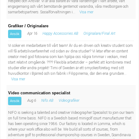
Respekt och Ansvar. Vi är alla bärare av våra värderingar i vårt arbete, vårt
engagemang och vårt bemötande gentemot varandra, våra medborgare och
samarbetspartners. Socialförvaltningen i...
Visa mer
Grafiker / Originalare
Apr 16
Happy Accessories AB
Originalare/Final Art
Ansök
Vi söker en medarbetare till vårt team! Är du en driven och kreativ student som
vill få arbetslivserfarenhet vid sidan av dina studier? Vi letar efter en content
creator med god fotovana som kan hjälpa oss några timmar i veckan, med
start relativt omgående. ???? Flexibla arbetstider – perfekt att kombinera med
studier eller andra projekt! Timi of Sweden är ett smyckesföretag med sitt
huvudkontor i Bjärred och sin fabrik i Filippinerna, där den ena grundare...
Visa mer
Video communication specialist
Aug 6
Nifo AB
Videografiker
Ansök
NIFO is seeking a talented and creative Videographer Specialist to join our team
on full time basis. NIFO is a Swedish based minigolf court manufacturer that
has been operating since 1986. Our factory is located in Lomma, which is
where your work office also will be. We build all sorts of courses, from
adventure golf to professional championship courses in Sweden, Scandinavia