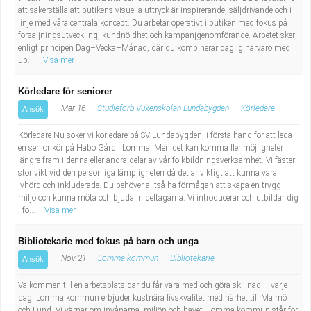
att säkerställa att butikens visuella uttryck är inspirerande, säljdrivande och i
Industriell tillverkning
Behandlingsassistent/Socialpedagog
linje med våra centrala koncept. Du arbetar operativt i butiken med fokus på
försäljningsutveckling, kundnöjdhet och kampanjgenomförande. Arbetet sker
Installation, drift, underhåll
Tandsköterska
enligt principen Dag–Vecka–Månad, där du kombinerar daglig närvaro med
up...
Visa mer
Kropps- och skönhetsvård
Budbilsförare
Körledare för seniorer
Mar 16
Studieförb Vuxenskolan Lundabygden
Körledare
Ansök
Kultur, media, design
Tidningsbud/Tidningsdistributör
Körledare Nu söker vi körledare på SV Lundabygden, i första hand för att leda
Militärt arbete
Lärare i fritidshem/Fritidspedagog
en senior kör på Habo Gård i Lomma. Men det kan komma fler möjligheter
längre fram i denna eller andra delar av vår folkbildningsverksamhet. Vi fäster
stor vikt vid den personliga lämpligheten då det är viktigt att kunna vara
Naturbruk
Taxiförare/Taxichaufför
lyhörd och inkluderade. Du behöver alltså ha förmågan att skapa en trygg
miljö och kunna möta och bjuda in deltagarna. Vi introducerar och utbildar dig
i fo...
Visa mer
Naturvetenskapligt arbete
Läkarsekreterare/Vårdadmin/Medicinsk
Bibliotekarie med fokus på barn och unga
sekreterare
Pedagogiskt arbete
Nov 21
Lomma kommun
Bibliotekarie
Ansök
Lastbilsförare m.fl.
Sanering och renhållning
Välkommen till en arbetsplats där du får vara med och göra skillnad – varje
dag. Lomma kommun erbjuder kustnära livskvalitet med närhet till Malmö
och Lund. Vi värnar om invånarna, miljön och havet. Lomma kommun står för