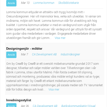
Mar 13
Lomma kommun
Skolbibliotekarie
Ansök
Lomma kommun erbjuder en attraktiv och trygg livsmiljö mitt i
Öresundsregionen. Här vill människor leva, verka och utvecklas. Vi värnar om
invånarna, miljön och havet. Lomma kommun står för utveckling och hög
kvalitet. I Lomma kommun arbetar vi med en värdegrund som utgår från
orden öppenhet, respekt och ansvar. Vår värdegrund ger uttryck för ett synsätt
som guidar våra medarbetare i vardagen. Engagerade medarbetare driver
utvecklingen framåt och gör Lomm...
Visa mer
Designingenjör - möbler
Mar 7
CA Development AB
Industridesigner
Ansök
Om by Crea® by Crea® är ett svenskt möbelvarumärke grundat 2017 som
designar, tillverkar och säljer möbler världen över. Tillverkningen sker i vår
fabrik i Lomma, strax utanför Malmö. Från första svetsen till slipning,
sömnad och montering, produceras våra möbler enligt kundens val av tyger,
material och färger. by Crea® ett erkänt möbelvarumärke som
uppmärksammas i inredningstidningar, på sociala medier och TV. Varumärket
står för tidlös design och kvali...
Visa mer
Inredningsstylist
Apr 26
CA Development AB
Butikskommunikatör/Visual
Ansök