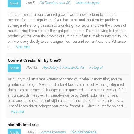
Jan 5
CA Development AB
Industridesigner
Ansök
In order to continue our planned growth we are now looking for a sharp
member for our design team. If you have a natural intuition for problem
solving and a strong passion to take design concepts and own the process of
materializing them you are the right person for us! From drawing to the final
product you will own the process of turning our furniture ideas into reality. You
will work very closely to our designer, founder and owner Alexandra Pettersson
a...
Visa mer
Content Creator till by Crea®
Nov 12
Jbp Detalj- & Partihandel AB
Fotograf
Ansök
Är du grym på att skapa kreativt och trendigt innehåll genom film, motion
graphic och fotografi? Har du ett starkt kreativt sinne och vill omge dig med
drivna och passionerade kollegor i en inspirerande miljö och bransch? I så fall
är du exakt den vi söker. Till snabbväxande by Crea® söker vi en driven,
passionerad och kompetent stjärna som brinner starkt för att kreativt skapa
innehåll som driver bolagets varumärke framåt. Du kliver in i ett för bolaget...
Visa mer
skolbibliotekarie
Jun 2
Lomma kommun
Skolbibliotekarie
Ansök