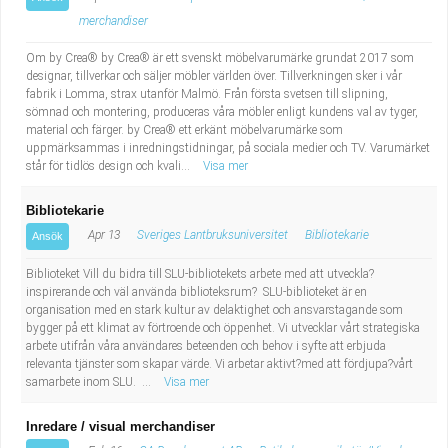
merchandiser
Om by Crea® by Crea® är ett svenskt möbelvarumärke grundat 2017 som
designar, tillverkar och säljer möbler världen över. Tillverkningen sker i vår
fabrik i Lomma, strax utanför Malmö. Från första svetsen till slipning,
sömnad och montering, produceras våra möbler enligt kundens val av tyger,
material och färger. by Crea® ett erkänt möbelvarumärke som
uppmärksammas i inredningstidningar, på sociala medier och TV. Varumärket
står för tidlös design och kvali...
Visa mer
Bibliotekarie
Apr 13
Sveriges Lantbruksuniversitet
Bibliotekarie
Ansök
Biblioteket Vill du bidra till SLU-bibliotekets arbete med att utveckla?
inspirerande och väl använda biblioteksrum? SLU-biblioteket är en
organisation med en stark kultur av delaktighet och ansvarstagande som
bygger på ett klimat av förtroende och öppenhet. Vi utvecklar vårt strategiska
arbete utifrån våra användares beteenden och behov i syfte att erbjuda
relevanta tjänster som skapar värde. Vi arbetar aktivt?med att fördjupa?vårt
samarbete inom SLU. ...
Visa mer
Inredare / visual merchandiser