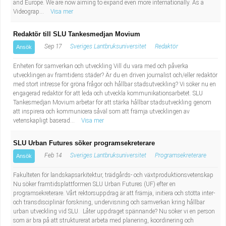
and Europe. We are now aiming to expand even more internationally. As a
Videograp...
Visa mer
Redaktör till SLU Tankesmedjan Movium
Sep 17
Sveriges Lantbruksuniversitet
Redaktör
Ansök
Enheten för samverkan och utveckling Vill du vara med och påverka
utvecklingen av framtidens städer? Är du en driven journalist och/eller redaktör
med stort intresse för gröna frågor och hållbar stadsutveckling? Vi söker nu en
engagerad redaktör för att leda och utveckla kommunikationsarbetet. SLU
Tankesmedjan Movium arbetar för att stärka hållbar stadsutveckling genom
att inspirera och kommunicera såväl som att främja utvecklingen av
vetenskapligt baserad...
Visa mer
SLU Urban Futures söker programsekreterare
Feb 14
Sveriges Lantbruksuniversitet
Programsekreterare
Ansök
Fakulteten för landskapsarkitektur, trädgårds- och växtproduktionsvetenskap
Nu söker framtidsplattformen SLU Urban Futures (UF) efter en
programsekreterare. Vårt rektorsuppdrag är att främja, initiera och stötta inter-
och transdisciplinär forskning, undervisning och samverkan kring hållbar
urban utveckling vid SLU. Låter uppdraget spännande? Nu söker vi en person
som är bra på att strukturerat arbeta med planering, koordinering och