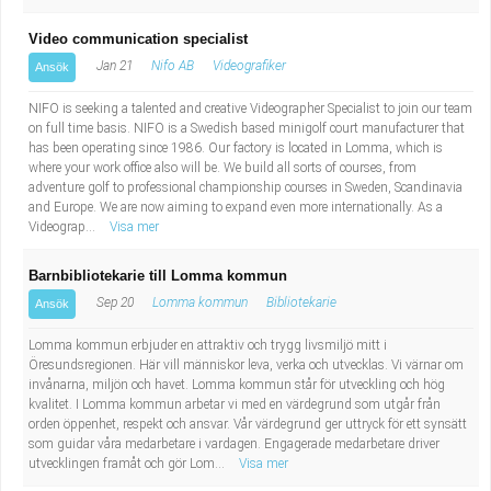
Video communication specialist
Jan 21
Nifo AB
Videografiker
Ansök
NIFO is seeking a talented and creative Videographer Specialist to join our team
on full time basis. NIFO is a Swedish based minigolf court manufacturer that
has been operating since 1986. Our factory is located in Lomma, which is
where your work office also will be. We build all sorts of courses, from
adventure golf to professional championship courses in Sweden, Scandinavia
and Europe. We are now aiming to expand even more internationally. As a
Videograp...
Visa mer
Barnbibliotekarie till Lomma kommun
Sep 20
Lomma kommun
Bibliotekarie
Ansök
Lomma kommun erbjuder en attraktiv och trygg livsmiljö mitt i
Öresundsregionen. Här vill människor leva, verka och utvecklas. Vi värnar om
invånarna, miljön och havet. Lomma kommun står för utveckling och hög
kvalitet. I Lomma kommun arbetar vi med en värdegrund som utgår från
orden öppenhet, respekt och ansvar. Vår värdegrund ger uttryck för ett synsätt
som guidar våra medarbetare i vardagen. Engagerade medarbetare driver
utvecklingen framåt och gör Lom...
Visa mer