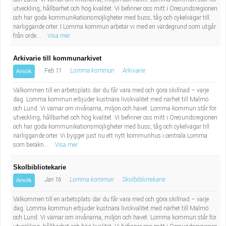
Fastighetsskötare
Socialt arbete
utveckling, hållbarhet och hög kvalitet. Vi befinner oss mitt i Öresundsregionen
och har goda kommunikationsmöjligheter med buss, tåg och cykelvägar till
närliggande orter. I Lomma kommun arbetar vi med en värdegrund som utgår
Informatör/Kommunikatör
Säkerhetsarbete
från orde...
Visa mer
Brevbärare
Tekniskt arbete
Arkivarie till kommunarkivet
Feb 11
Lomma kommun
Arkivarie
Ansök
Sjuksköterska, grundutbildad
Transport
Välkommen till en arbetsplats där du får vara med och göra skillnad – varje
dag. Lomma kommun erbjuder kustnära livskvalitet med närhet till Malmö
Kock, storhushåll
och Lund. Vi värnar om invånarna, miljön och havet. Lomma kommun står för
utveckling, hållbarhet och hög kvalitet. Vi befinner oss mitt i Öresundsregionen
och har goda kommunikationsmöjligheter med buss, tåg och cykelvägar till
Undersköterska, vård- o specialavd. o mottagning
närliggande orter. Vi bygger just nu ett nytt kommunhus i centrala Lomma
som beräkn...
Visa mer
Bibliotekarie
Skolbibliotekarie
Administrativ assistent
Jan 16
Lomma kommun
Skolbibliotekarie
Ansök
Välkommen till en arbetsplats där du får vara med och göra skillnad – varje
Lärare i gymnasiet
dag. Lomma kommun erbjuder kustnära livskvalitet med närhet till Malmö
och Lund. Vi värnar om invånarna, miljön och havet. Lomma kommun står för