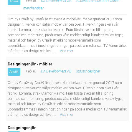
Feb 16
CA Development AB
Butikskommunikatör/Visual
Ansök
merchandiser
Om by Crea® by Crea® är ett svenskt möbelvarumärke grundat 2017 som
designar, tillverkar och säljer möbler världen över. Tillverkningen sker i vår
fabrik i Lomma, strax utanför Malmö. Från första svetsen till slipning,
sömnad och montering, produceras våra möbler enligt kundens val av tyger,
material och färger. by Crea® ett erkänt möbelvarumärke som
uppmärksammas i inredningstidningar, på sociala medier och TV. Varumärket
står för tidlös design och kvali...
Visa mer
Designingenjör - möbler
Feb 16
CA Development AB
Industridesigner
Ansök
Om by Crea® by Crea® är ett svenskt möbelvarumärke grundat 2017 som
designar, tillverkar och säljer möbler världen över. Tillverkningen sker i vår
fabrik i Lomma, strax utanför Malmö. Från första svetsen till slipning,
sömnad och montering, produceras våra möbler enligt kundens val av tyger,
material och färger. by Crea® ett erkänt möbelvarumärke som
uppmärksammas i inredningstidningar, på sociala medier och TV. Varumärket
står för tidlös design och kvali...
Visa mer
Designingenjör