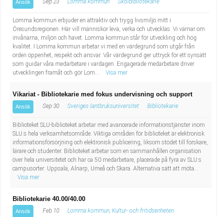
Sep 23
Lomma kommun
Skolbibliotekarie
Ansök
Lomma kommun erbjuder en attraktiv och trygg livsmiljö mitt i
Öresundsregionen. Här vill människor leva, verka och utvecklas. Vi värnar om
invånarna, miljön och havet. Lomma kommun står för utveckling och hög
kvalitet. I Lomma kommun arbetar vi med en värdegrund som utgår från
orden öppenhet, respekt och ansvar. Vår värdegrund ger uttryck för ett synsätt
som guidar våra medarbetare i vardagen. Engagerade medarbetare driver
utvecklingen framåt och gör Lom...
Visa mer
Vikariat - Bibliotekarie med fokus undervisning och support
Sep 30
Sveriges lantbruksuniversitet
Bibliotekarie
Ansök
Biblioteket SLU-biblioteket arbetar med avancerade informationstjänster inom
SLU:s hela verksamhetsområde. Viktiga områden för biblioteket är elektronisk
informationsförsörjning och elektronisk publicering, liksom stödet till forskare,
lärare och studenter. Biblioteket arbetar som en sammanhållen organisation
över hela universitetet och har ca 50 medarbetare, placerade på fyra av SLU:s
campusorter: Uppsala, Alnarp, Umeå och Skara. Alternativa sätt att möta...
Visa mer
Bibliotekarie 40.00/40.00
Feb 10
Lomma kommun, Kultur- och fritidsenheten
Ansök