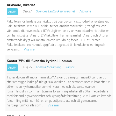
Arkivarie, vikariat
Sep 27
Sveriges Lantbruksuniversitet
Arkivarie
Ansök
Fakulteten för landskapsarkitektur, trädgårds- och växtproduktionsvetenskap
Fakultetskansliet vid SLU:s fakultet för landskapsarkitektur, trädgårds- och
växtproduktionsvetenskap (LTV) utgör en del av universitetsadministrationen
och har sitt säte i Alnarp. LTV-fakulteten har verksamhet i Alnarp och Ultuna,
omfattande drygt 400 anställda och utbildning för ca 1100 studenter.
Fakultetskansliets huvuduppgift är att ge stöd till fakultetens ledning och
verksam...
Visa mer
Kantor 75% till Svenska kyrkan i Lomma
Aug 25
Lomma församling
Kantor
Ansök
Tycker du om att möta människor? Älskar du sång och musik? Längtar du
efter att bygga kyrka på riktigt? Då kanske du är personen som vi letar efter! Vi
söker nu en kyrkomusiker som vill vara med och skapa ett levande
församlingsliv i Lomma. I Lomma församling arbetar ett 20-tal medarbetare
med församlingsverksamhet och kyrkogårdsförvaltning. Vi vill vara en levande
församling mitt i samhället, en gudstjänstplats och ett gemensamt
”vardagsrum” för alla som ...
Visa mer