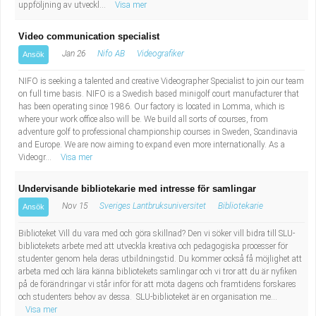
uppföljning av utveckl...
Visa mer
Video communication specialist
Jan 26
Nifo AB
Videografiker
Ansök
NIFO is seeking a talented and creative Videographer Specialist to join our team
on full time basis. NIFO is a Swedish based minigolf court manufacturer that
has been operating since 1986. Our factory is located in Lomma, which is
where your work office also will be. We build all sorts of courses, from
adventure golf to professional championship courses in Sweden, Scandinavia
and Europe. We are now aiming to expand even more internationally. As a
Videogr...
Visa mer
Undervisande bibliotekarie med intresse för samlingar
Nov 15
Sveriges Lantbruksuniversitet
Bibliotekarie
Ansök
Biblioteket Vill du vara med och göra skillnad? Den vi söker vill bidra till SLU-
bibliotekets arbete med att utveckla kreativa och pedagogiska processer för
studenter genom hela deras utbildningstid. Du kommer också få möjlighet att
arbeta med och lära känna bibliotekets samlingar och vi tror att du är nyfiken
på de förändringar vi står inför för att möta dagens och framtidens forskares
och studenters behov av dessa. SLU-biblioteket är en organisation me...
Visa mer