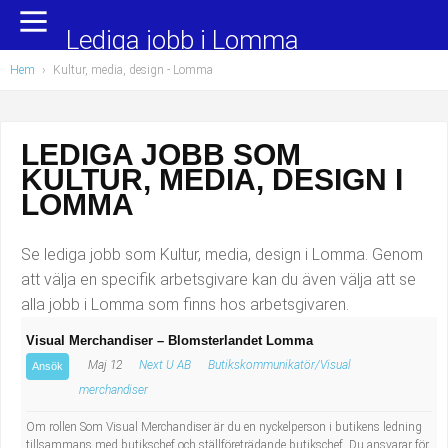
Yrkesområden
Populära jobb
Lediga jobb i Lomma
Hem
›
Kultur, media, design
- Lomma
Administration, ekonomi, juridik
Undersköterska, hemtjänst och äldreboende
Bygg och anläggning
Städare/Lokalvårdare
LEDIGA JOBB SOM
KULTUR, MEDIA, DESIGN I
Chefer och verksamhetsledare
Barnskötare
LOMMA
Data/IT
Lärare i förskola/Förskollärare
Se lediga jobb som Kultur, media, design i Lomma. Genom
Försäljning, inköp, marknadsföring
Lagerarbetare
att välja en specifik arbetsgivare kan du även välja att se
alla jobb i Lomma som finns hos arbetsgivaren.
Hantverksyrken
Bussförare/Busschaufför
Visual Merchandiser – Blomsterlandet Lomma
Maj 12
Next U AB
Butikskommunikatör/Visual
Hotell, restaurang, storhushåll
Elevassistent
Ansök
merchandiser
Hälso- och sjukvård
Personlig assistent
Om rollen Som Visual Merchandiser är du en nyckelperson i butikens ledning
tillsammans med butikschef och ställföreträdande butikschef. Du ansvarar för