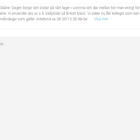
om i Skåne. Dagen börjar och slutar på vårt lager i Lomma och där mellan kör man enligt fö
rarre. Vi använder oss av s.k. skåpbilar så B-kort krävs. Vi söker nu fler kollegor som ka
 måndagar som gäller. Arbetstid ca 06.30-13.30 lite be...
Visa mer
de.