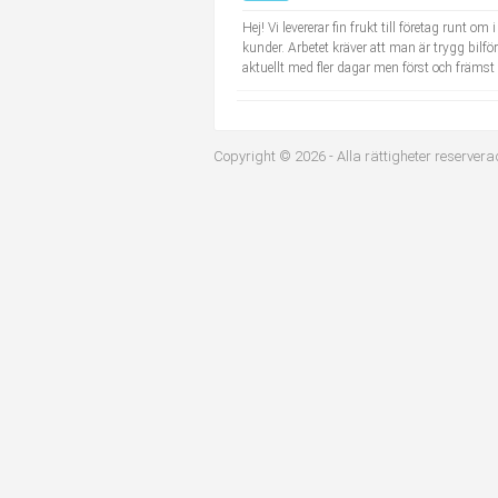
Industriell tillverkning
Behandlingsassistent/Socialpedagog
Hej! Vi levererar fin frukt till företag runt 
kunder. Arbetet kräver att man är trygg bilfö
aktuellt med fler dagar men först och främst
Installation, drift, underhåll
Tandsköterska
Kropps- och skönhetsvård
Budbilsförare
Copyright © 2026 - Alla rättigheter reservera
Kultur, media, design
Tidningsbud/Tidningsdistributör
Militärt arbete
Lärare i fritidshem/Fritidspedagog
Naturbruk
Taxiförare/Taxichaufför
Naturvetenskapligt arbete
Läkarsekreterare/Vårdadmin/Medicinsk sekreterare
Pedagogiskt arbete
Lastbilsförare m.fl.
Sanering och renhållning
Fastighetsskötare