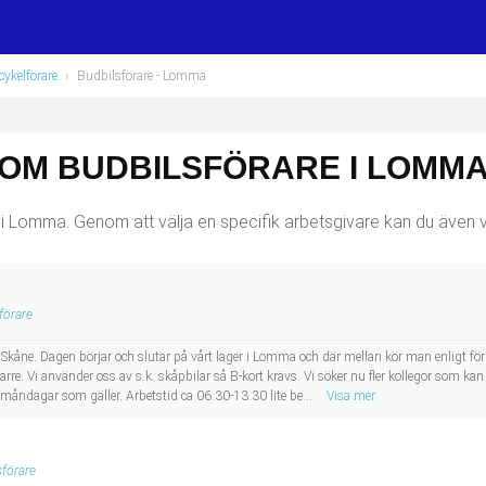
cykelförare
›
Budbilsförare
- Lomma
SOM BUDBILSFÖRARE I LOMM
i Lomma. Genom att välja en specifik arbetsgivare kan du även v
förare
om i Skåne. Dagen börjar och slutar på vårt lager i Lomma och där mellan kör man enligt fö
rarre. Vi använder oss av s.k. skåpbilar så B-kort krävs. Vi söker nu fler kollegor som ka
 måndagar som gäller. Arbetstid ca 06.30-13.30 lite be...
Visa mer
sförare