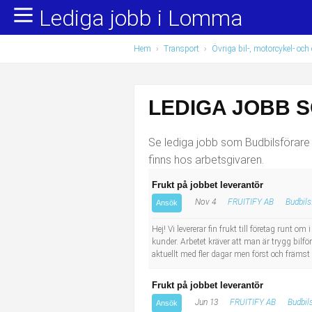
Lediga jobb i Lomma
Yrkesområden
Populära jobb
Hem
›
Transport
›
Övriga bil-, motorcykel- och 
Administration, ekonomi, juridik
Undersköterska, hemtjänst och äldreboende
Bygg och anläggning
Städare/Lokalvårdare
LEDIGA JOBB 
Chefer och verksamhetsledare
Barnskötare
Se lediga jobb som Budbilsförare 
Data/IT
Lärare i förskola/Förskollärare
finns hos arbetsgivaren.
Frukt på jobbet leverantör
Försäljning, inköp, marknadsföring
Lagerarbetare
Nov 4
FRUITIFY AB
Budbils
Ansök
Hantverksyrken
Bussförare/Busschaufför
Hej! Vi levererar fin frukt till företag runt 
kunder. Arbetet kräver att man är trygg bilfö
aktuellt med fler dagar men först och främst
Hotell, restaurang, storhushåll
Elevassistent
Frukt på jobbet leverantör
Hälso- och sjukvård
Personlig assistent
Jun 13
FRUITIFY AB
Budbil
Ansök