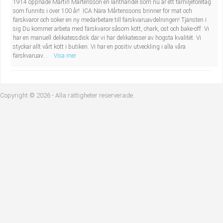
1914 öppnade Martin Mårtensson en lanthandel som nu är ett familjeföretag
Industriell tillverkning
Behandlingsassistent/Socialpedagog
som funnits i över 100 år! ICA Nära Mårtenssons brinner för mat och
färskvaror och söker en ny medarbetare till färskvaruavdelningen! Tjänsten i
sig Du kommer arbeta med färskvaror såsom kött, chark, ost och bake-off. Vi
Installation, drift, underhåll
Tandsköterska
har en manuell delikatessdisk där vi har delikatesser av högsta kvalitét. Vi
styckar allt vårt kött i butiken. Vi har en positiv utveckling i alla våra
färskvaruav...
Visa mer
Kropps- och skönhetsvård
Budbilsförare
Kultur, media, design
Tidningsbud/Tidningsdistributör
Copyright © 2026 - Alla rättigheter reserverade.
Militärt arbete
Lärare i fritidshem/Fritidspedagog
Naturbruk
Taxiförare/Taxichaufför
Naturvetenskapligt arbete
Läkarsekreterare/Vårdadmin/Medicinsk
sekreterare
Pedagogiskt arbete
Lastbilsförare m.fl.
Sanering och renhållning