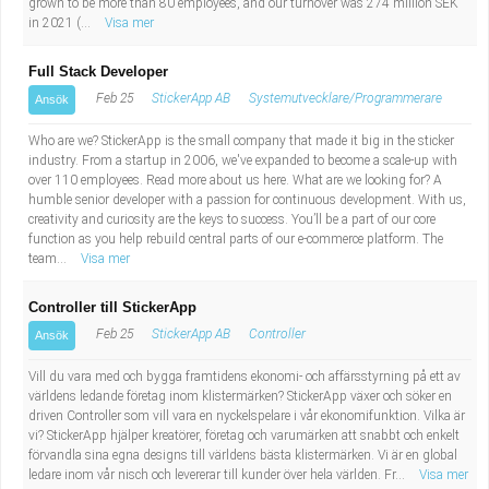
grown to be more than 80 employees, and our turnover was 274 million SEK
in 2021 (...
Visa mer
Full Stack Developer
Feb 25
StickerApp AB
Systemutvecklare/Programmerare
Ansök
Who are we? StickerApp is the small company that made it big in the sticker
industry. From a startup in 2006, we've expanded to become a scale-up with
over 110 employees. Read more about us here. What are we looking for? A
humble senior developer with a passion for continuous development. With us,
creativity and curiosity are the keys to success. You’ll be a part of our core
function as you help rebuild central parts of our e-commerce platform. The
team...
Visa mer
Controller till StickerApp
Feb 25
StickerApp AB
Controller
Ansök
Vill du vara med och bygga framtidens ekonomi- och affärsstyrning på ett av
världens ledande företag inom klistermärken? StickerApp växer och söker en
driven Controller som vill vara en nyckelspelare i vår ekonomifunktion. Vilka är
vi? StickerApp hjälper kreatörer, företag och varumärken att snabbt och enkelt
förvandla sina egna designs till världens bästa klistermärken. Vi är en global
ledare inom vår nisch och levererar till kunder över hela världen. Fr...
Visa mer