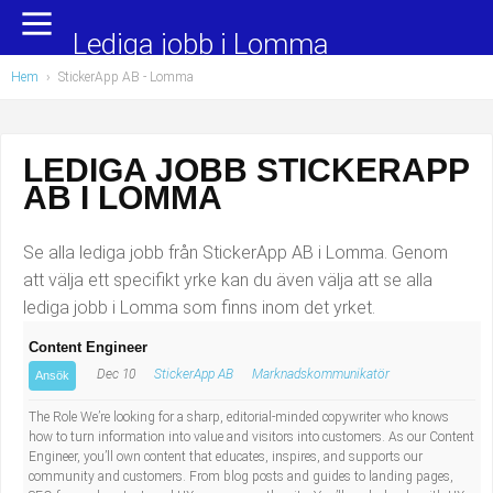
Yrkesområden
Populära jobb
Lediga jobb i Lomma
Hem
›
StickerApp AB - Lomma
Administration, ekonomi, juridik
Undersköterska, hemtjänst och äldreboende
Bygg och anläggning
Städare/Lokalvårdare
LEDIGA JOBB STICKERAPP
AB I LOMMA
Chefer och verksamhetsledare
Barnskötare
Data/IT
Lärare i förskola/Förskollärare
Se alla lediga jobb från StickerApp AB i Lomma. Genom
att välja ett specifikt yrke kan du även välja att se alla
Försäljning, inköp, marknadsföring
Lagerarbetare
lediga jobb i Lomma som finns inom det yrket.
Content Engineer
Hantverksyrken
Bussförare/Busschaufför
Dec 10
StickerApp AB
Marknadskommunikatör
Ansök
Hotell, restaurang, storhushåll
Elevassistent
The Role We’re looking for a sharp, editorial-minded copywriter who knows
how to turn information into value and visitors into customers. As our Content
Engineer, you’ll own content that educates, inspires, and supports our
Hälso- och sjukvård
Personlig assistent
community and customers. From blog posts and guides to landing pages,