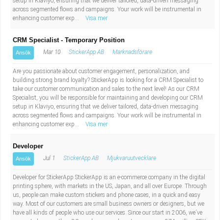
setup in Klaviyo, ensuring that we deliver tailored, data-driven messaging
across segmented flows and campaigns. Your work will be instrumental in
enhancing customer exp...
Visa mer
CRM Specialist - Temporary Position
Mar 10
StickerApp AB
Marknadsförare
Ansök
Are you passionate about customer engagement, personalization, and
building strong brand loyalty? StickerApp is looking for a CRM Specialist to
take our customer communication and sales to the next level! As our CRM
Specialist, you will be responsible for maintaining and developing our CRM
setup in Klaviyo, ensuring that we deliver tailored, data-driven messaging
across segmented flows and campaigns. Your work will be instrumental in
enhancing customer exp...
Visa mer
Developer
Jul 1
StickerApp AB
Mjukvaruutvecklare
Ansök
Developer for StickerApp StickerApp is an e-commerce company in the digital
printing sphere, with markets in the US, Japan, and all over Europe. Through
us, people can make custom stickers and phone cases, in a quick and easy
way. Most of our customers are small business owners or designers, but we
have all kinds of people who use our services. Since our start in 2006, we´ve