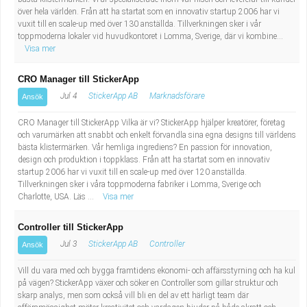
Fastighetsskötare
Socialt arbete
över hela världen. Från att ha startat som en innovativ startup 2006 har vi
vuxit till en scale-up med över 130 anställda. Tillverkningen sker i vår
toppmoderna lokaler vid huvudkontoret i Lomma, Sverige, där vi kombine...
Informatör/Kommunikatör
Säkerhetsarbete
Visa mer
Brevbärare
Tekniskt arbete
CRO Manager till StickerApp
Jul 4
StickerApp AB
Marknadsförare
Ansök
Sjuksköterska, grundutbildad
Transport
CRO Manager till StickerApp Vilka är vi? StickerApp hjälper kreatörer, företag
och varumärken att snabbt och enkelt förvandla sina egna designs till världens
Kock, storhushåll
bästa klistermärken. Vår hemliga ingrediens? En passion för innovation,
design och produktion i toppklass. Från att ha startat som en innovativ
startup 2006 har vi vuxit till en scale-up med över 120 anställda.
Undersköterska, vård- o specialavd. o mottagning
Tillverkningen sker i våra toppmoderna fabriker i Lomma, Sverige och
Charlotte, USA. Läs ...
Visa mer
Bibliotekarie
Controller till StickerApp
Administrativ assistent
Jul 3
StickerApp AB
Controller
Ansök
Vill du vara med och bygga framtidens ekonomi- och affärsstyrning och ha kul
Lärare i gymnasiet
på vägen? StickerApp växer och söker en Controller som gillar struktur och
skarp analys, men som också vill bli en del av ett härligt team där