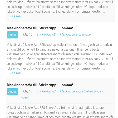
hela världen. Från att ha startat som en innovativ startup 2006 har vi vuxit till
en scale-up med över 110 anställda. Tillverkningen sker i vår toppmoderna
lokaler vid huvudkontoret i Lomma, Sverige, där vi kombinerar kreativit...
Visa mer
Maskinoperatör till StickerApp i Lomma!
Maj 15
StickerApp AB
Maskinoperatör tryckeri
Ansök
Vilka är vi på StickerApp? StickerApp hjälper kreatörer, företag och varumärken
att snabbt och enkelt förvandla sina egna designs till världens bästa
klistermärken. Vi är specialiserade inom vår nisch och levererar till kunder över
hela världen. Från att ha startat som en innovativ startup 2006 har vi vuxit till
en scale-up med över 110 anställda. Tillverkningen sker i vår toppmoderna
lokaler vid huvudkontoret i Lomma, Sverige, där vi kombinerar kreativit...
Visa mer
Maskinoperatör till StickerApp i Lomma!
Maj 13
StickerApp AB
Maskinoperatör ytbehandling av
Ansök
metall
Vilka är vi på StickerApp? På StickerApp brinner vi för att hjälpa kreatörer,
företag och varumärken att förvandla sina egna designs till förstklassiga
klistermärken snabbt, smidigt och med högsta kvalitet. Vi är experter inom vår