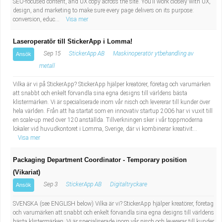
SEO-focused content, and UX copy across the site. You’ll work closely with UX,
Industriell tillverkning
Behandlingsassistent/Socialpedagog
design, and marketing to make sure every page delivers on its purpose:
conversion, educ...
Visa mer
Installation, drift, underhåll
Tandsköterska
Laseroperatör till StickerApp i Lomma!
Sep 15
StickerApp AB
Maskinoperatör ytbehandling av
Ansök
Kropps- och skönhetsvård
Budbilsförare
metall
Kultur, media, design
Tidningsbud/Tidningsdistributör
Vilka är vi på StickerApp? StickerApp hjälper kreatörer, företag och varumärken
att snabbt och enkelt förvandla sina egna designs till världens bästa
klistermärken. Vi är specialiserade inom vår nisch och levererar till kunder över
Militärt arbete
Lärare i fritidshem/Fritidspedagog
hela världen. Från att ha startat som en innovativ startup 2006 har vi vuxit till
en scale-up med över 120 anställda. Tillverkningen sker i vår toppmoderna
lokaler vid huvudkontoret i Lomma, Sverige, där vi kombinerar kreativit...
Naturbruk
Taxiförare/Taxichaufför
Visa mer
Naturvetenskapligt arbete
Läkarsekreterare/Vårdadmin/Medicinsk
Packaging Department Coordinator - Temporary position
(Vikariat)
sekreterare
Pedagogiskt arbete
Sep 3
StickerApp AB
Digitaltryckare
Ansök
Lastbilsförare m.fl.
Sanering och renhållning
SVENSKA (see ENGLISH below) Vilka är vi? StickerApp hjälper kreatörer, företag
och varumärken att snabbt och enkelt förvandla sina egna designs till världens
bästa klistermärken. Vi är specialiserade inom vår nisch och levererar till kunder