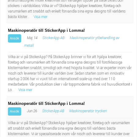
affärsmässighet möter kreativitet och vardagen bjuder på både skratt och
stickers i världsklass Vilka är vi? StickerApp hjälper kreatörer, företag och
varumärken att snabbt och enkelt förvandla sina egna designs till världens
bästa klister...
Visa mer
Maskinoperatör till StickerApp i Lomma!
Maj 14
StickerApp AB
Maskinoperatör ytbehandling av
Ansök
metall
Vilka är vi på StickerApp? På StickerApp brinner vi för att hjälpa kreatörer,
företag och varumärken att förvandla sina egna designs till förstklassiga
klistermärken snabbt, smidigt och med högsta kvalitet. Vi är experter inom vår
nisch och levererar till kunder världen över. Sedan starten som en innovativ
startup 2006 har vi vuxit till en internationell scale-up med över 110
medarbetare. Vår produktion sker i vår toppmoderna fabrik vid huvudkontoret i
Lo...
Visa mer
Maskinoperatör till StickerApp i Lomma!
Jun 26
StickerApp AB
Maskinoperatör tryckeri
Ansök
Vilka är vi på StickerApp? StickerApp hjälper kreatörer, företag och varumärken
att snabbt och enkelt förvandla sina egna designs till världens bästa
klistermärken. Vi är specialiserade inom vår nisch och levererar till kunder över