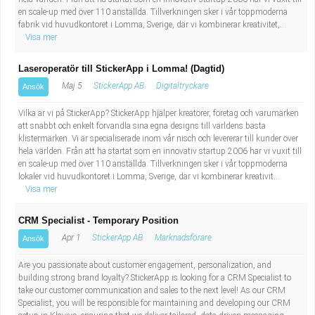
en scale-up med över 110 anställda. Tillverkningen sker i vår toppmoderna
fabrik vid huvudkontoret i Lomma, Sverige, där vi kombinerar kreativitet,...
Visa mer
Laseroperatör till StickerApp i Lomma! (Dagtid)
Maj 5
StickerApp AB
Digitaltryckare
Ansök
Vilka är vi på StickerApp? StickerApp hjälper kreatörer, företag och varumärken
att snabbt och enkelt förvandla sina egna designs till världens bästa
klistermärken. Vi är specialiserade inom vår nisch och levererar till kunder över
hela världen. Från att ha startat som en innovativ startup 2006 har vi vuxit till
en scale-up med över 110 anställda. Tillverkningen sker i vår toppmoderna
lokaler vid huvudkontoret i Lomma, Sverige, där vi kombinerar kreativit...
Visa mer
CRM Specialist - Temporary Position
Apr 1
StickerApp AB
Marknadsförare
Ansök
Are you passionate about customer engagement, personalization, and
building strong brand loyalty? StickerApp is looking for a CRM Specialist to
take our customer communication and sales to the next level! As our CRM
Specialist, you will be responsible for maintaining and developing our CRM