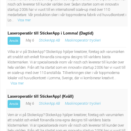
nisch och levererar till kunder världen över. Sedan starten som en innovativ
startup 2006 har vi vuxit till en internationell scale-up med över 110
medarbetare. Vår produktion sker i vår toppmoderna fabrik vid huvudkontoret i
Lo...
Visa mer
Laseroperatör till StickerApp i Lomma! (Dagtid)
Maj 6
StickerApp AB
Maskinoperatör tryckeri
Ansök
Vilka är vi på StickerApp? StickerApp hjälper kreatörer, företag och varumärken
att snabbt och enkelt förvandla sina egna designs till världens bästa
klistermärken. Vi är specialiserade inom vår nisch och levererar till kunder över
hela världen. Från att ha startat som en innovativ startup 2006 har vi vuxit till
en scale-up med över 110 anställda. Tillverkningen sker i vår toppmoderna
lokaler vid huvudkontoret i Lomma, Sverige, där vi kombinerar kreativit...
Visa mer
Laseroperatör till StickerApp! (Kväll)
Maj 6
StickerApp AB
Maskinoperatör tryckeri
Ansök
Vem är vi på StickerApp? StickerApp hjälper kreatörer, företag och varumärken
att snabbt och enkelt förvandla sina egna designs till världens bästa
klistermärken. Vi är specialiserade inom vår nisch och levererar till kunder över
hela världen. Från att ha startat som en innovativ startup 2006 har vi vuxit till