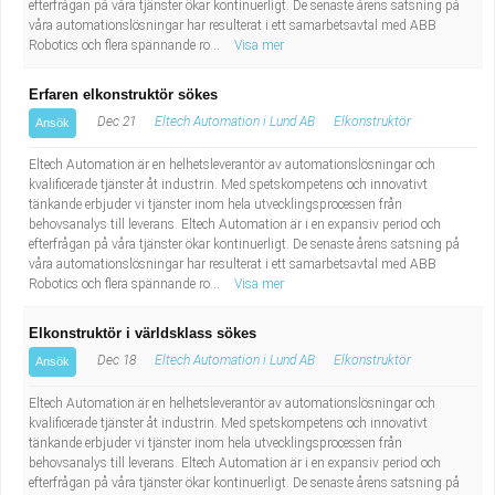
efterfrågan på våra tjänster ökar kontinuerligt. De senaste årens satsning på
våra automationslösningar har resulterat i ett samarbetsavtal med ABB
Robotics och flera spännande ro...
Visa mer
Erfaren elkonstruktör sökes
Dec 21
Eltech Automation i Lund AB
Elkonstruktör
Ansök
Eltech Automation är en helhetsleverantör av automationslösningar och
kvalificerade tjänster åt industrin. Med spetskompetens och innovativt
tänkande erbjuder vi tjänster inom hela utvecklingsprocessen från
behovsanalys till leverans. Eltech Automation är i en expansiv period och
efterfrågan på våra tjänster ökar kontinuerligt. De senaste årens satsning på
våra automationslösningar har resulterat i ett samarbetsavtal med ABB
Robotics och flera spännande ro...
Visa mer
Elkonstruktör i världsklass sökes
Dec 18
Eltech Automation i Lund AB
Elkonstruktör
Ansök
Eltech Automation är en helhetsleverantör av automationslösningar och
kvalificerade tjänster åt industrin. Med spetskompetens och innovativt
tänkande erbjuder vi tjänster inom hela utvecklingsprocessen från
behovsanalys till leverans. Eltech Automation är i en expansiv period och
efterfrågan på våra tjänster ökar kontinuerligt. De senaste årens satsning på