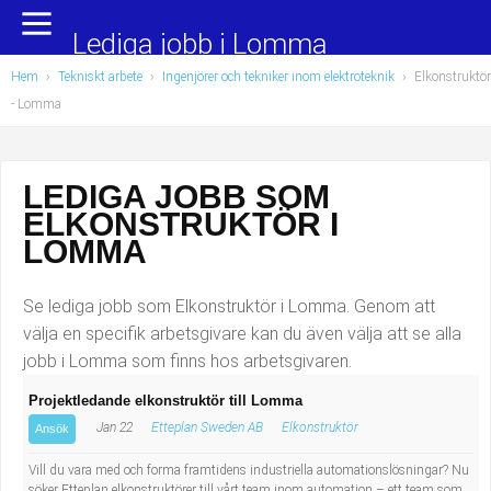
Yrkesområden
Populära jobb
Lediga jobb i Lomma
Hem
›
Tekniskt arbete
›
Ingenjörer och tekniker inom elektroteknik
›
Elkonstruktör
Administration, ekonomi, juridik
Undersköterska, hemtjänst och äldreboende
- Lomma
Bygg och anläggning
Städare/Lokalvårdare
LEDIGA JOBB SOM
Chefer och verksamhetsledare
Barnskötare
ELKONSTRUKTÖR I
Data/IT
Lärare i förskola/Förskollärare
LOMMA
Försäljning, inköp, marknadsföring
Lagerarbetare
Se lediga jobb som Elkonstruktör i Lomma. Genom att
välja en specifik arbetsgivare kan du även välja att se alla
Hantverksyrken
Bussförare/Busschaufför
jobb i Lomma som finns hos arbetsgivaren.
Projektledande elkonstruktör till Lomma
Hotell, restaurang, storhushåll
Elevassistent
Jan 22
Etteplan Sweden AB
Elkonstruktör
Ansök
Hälso- och sjukvård
Personlig assistent
Vill du vara med och forma framtidens industriella automationslösningar? Nu
söker Etteplan elkonstruktörer till vårt team inom automation – ett team som