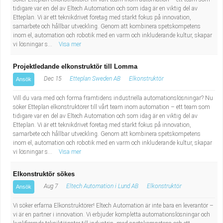
Industriell tillverkning
Behandlingsassistent/Socialpedagog
tidigare var en del av Eltech Automation och som idag är en viktig del av
Etteplan. Vi är ett teknikdrivet företag med starkt fokus på innovation,
samarbete och hållbar utveckling. Genom att kombinera spetskompetens
Installation, drift, underhåll
Tandsköterska
inom el, automation och robotik med en varm och inkluderande kultur, skapar
vi lösningar s...
Visa mer
Kropps- och skönhetsvård
Budbilsförare
Projektledande elkonstruktör till Lomma
Dec 15
Etteplan Sweden AB
Elkonstruktör
Ansök
Kultur, media, design
Tidningsbud/Tidningsdistributör
Vill du vara med och forma framtidens industriella automationslösningar? Nu
Militärt arbete
Lärare i fritidshem/Fritidspedagog
söker Etteplan elkonstruktörer till vårt team inom automation – ett team som
tidigare var en del av Eltech Automation och som idag är en viktig del av
Etteplan. Vi är ett teknikdrivet företag med starkt fokus på innovation,
Naturbruk
Taxiförare/Taxichaufför
samarbete och hållbar utveckling. Genom att kombinera spetskompetens
inom el, automation och robotik med en varm och inkluderande kultur, skapar
vi lösningar s...
Visa mer
Naturvetenskapligt arbete
Läkarsekreterare/Vårdadmin/Medicinsk
Elkonstruktör sökes
sekreterare
Pedagogiskt arbete
Aug 7
Eltech Automation i Lund AB
Elkonstruktör
Ansök
Lastbilsförare m.fl.
Sanering och renhållning
Vi söker erfarna Elkonstruktörer! Eltech Automation är inte bara en leverantör –
vi är en partner i innovation. Vi erbjuder kompletta automationslösningar och