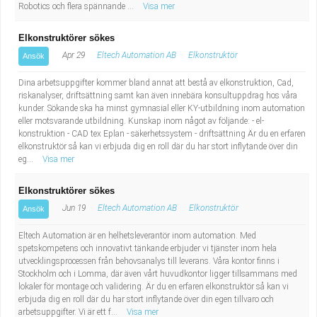
Robotics och flera spännande ...
Visa mer
Elkonstruktörer sökes
Apr 29
Eltech Automation AB
Elkonstruktör
Ansök
Dina arbetsuppgifter kommer bland annat att bestå av elkonstruktion, Cad,
riskanalyser, driftsättning samt kan även innebära konsultuppdrag hos våra
kunder. Sökande ska ha minst gymnasial eller KY-utbildning inom automation
eller motsvarande utbildning. Kunskap inom något av följande: - el-
konstruktion - CAD tex Eplan - säkerhetssystem - driftsättning Är du en erfaren
elkonstruktör så kan vi erbjuda dig en roll där du har stort inflytande över din
eg...
Visa mer
Elkonstruktörer sökes
Jun 19
Eltech Automation AB
Elkonstruktör
Ansök
Eltech Automation är en helhetsleverantör inom automation. Med
spetskompetens och innovativt tänkande erbjuder vi tjänster inom hela
utvecklingsprocessen från behovsanalys till leverans. Våra kontor finns i
Stockholm och i Lomma, där även vårt huvudkontor ligger tillsammans med
lokaler för montage och validering. Är du en erfaren elkonstruktör så kan vi
erbjuda dig en roll där du har stort inflytande över din egen tillvaro och
arbetsuppgifter. Vi är ett f...
Visa mer