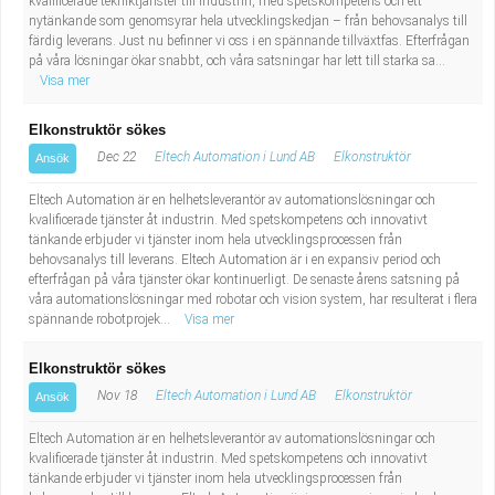
kvalificerade tekniktjänster till industrin, med spetskompetens och ett
Fastighetsskötare
Socialt arbete
nytänkande som genomsyrar hela utvecklingskedjan – från behovsanalys till
färdig leverans. Just nu befinner vi oss i en spännande tillväxtfas. Efterfrågan
på våra lösningar ökar snabbt, och våra satsningar har lett till starka sa...
Informatör/Kommunikatör
Säkerhetsarbete
Visa mer
Brevbärare
Tekniskt arbete
Elkonstruktör sökes
Dec 22
Eltech Automation i Lund AB
Elkonstruktör
Ansök
Sjuksköterska, grundutbildad
Transport
Eltech Automation är en helhetsleverantör av automationslösningar och
kvalificerade tjänster åt industrin. Med spetskompetens och innovativt
Kock, storhushåll
tänkande erbjuder vi tjänster inom hela utvecklingsprocessen från
behovsanalys till leverans. Eltech Automation är i en expansiv period och
Undersköterska, vård- o specialavd. o mottagning
efterfrågan på våra tjänster ökar kontinuerligt. De senaste årens satsning på
våra automationslösningar med robotar och vision system, har resulterat i flera
spännande robotprojek...
Visa mer
Bibliotekarie
Elkonstruktör sökes
Administrativ assistent
Nov 18
Eltech Automation i Lund AB
Elkonstruktör
Ansök
Eltech Automation är en helhetsleverantör av automationslösningar och
Lärare i gymnasiet
kvalificerade tjänster åt industrin. Med spetskompetens och innovativt
tänkande erbjuder vi tjänster inom hela utvecklingsprocessen från