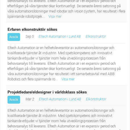
behovsanalys till leverans. Eltech Automation är i en expansiv period och
efterfrågan på våra tjänster ökar kontinuerligt. De senaste årens satsning på
våra automationslösningar med robotar och vision system, har resulterat i flera
spännande robotprojek...
Visa mer
Erfaren elkonstruktör sökes
Sep 5
Eltech Automation i Lund AB
Elkonstruktör
Ansök
Eltech Automation är en helhetsleverantör av automationslösningar och
kvalificerade tjänster åt industrin. Med spetskompetens och innovativt
tänkande erbjuder vi tjänster inom hela utvecklingsprocessen från
behovsanalys till leverans. Eltech Automation är i en expansiv period och
efterfrågan på våra tjänster ökar kontinuerligt. De senaste årens satsning på
våra automationslösningar har resulterat i ett samarbetsavtal med ABB
Robotics och flera spännande ro...
Visa mer
Projektledare/eldesigner i världsklass sökes
Mar 2
Eltech Automation i Lund AB
Elkonstruktör
Ansök
Eltech Automation är en helhetsleverantör av automationslösningar och
kvalificerade tjänster åt industrin. Med spetskompetens och innovativt
tänkande erbjuder vi tjänster inom hela utvecklingsprocessen från
behovsanalys till leverans. Eltech Automation är i en expansiv period och